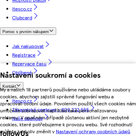
itesco.cz
Clubcard
Pomoc s prvním nákupem
Jak nakupovat
Registrace
Rezervace času
Oblíbené
Nastavení soukromí a cookies
Kontakt
My a našich 18 partnerů používáme nebo ukládáme soubory
cookies, abychom zajistili správné fungování webu a
itesco.cz
zpracovali osobní údaje. Povolením použití všech cookies nám
Zákaznické centrum - 800 222 555
umožníte zobrazovat například také personalizovanou
reklamu. V opačném případě zůstanou aktivní jen nezbytné
Naše obchody
cookies, které potřebujeme k provozu webu. Své rozhodnutí
můžete kdykoliv změnit v
Nastavení ochrany osobních údajů
followUs