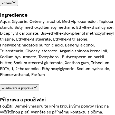
Složení
Ingredience
Aqua, Glycerin, Cetearyl alcohol, Methylpropanediol, Tapioca
starch, Butyl methoxydibenzoylmethane, Ethylhexyl salicylate,
Dicaprylyl carbonate, Bis-ethylhexyloxyphenol methoxyphenyl
triazine, Ethylhexyl stearate, Ethylhexyl triazone,
Phenylbenzimidazole sulfonic acid, Behenyl alcohol,
Triisostearin, Glyceryl stearate, Argania spinosa kernel oil,
Sodium hyaluronate, Tocopherol, Butyrospermum parkii
butter, Sodium stearoyl glutamate, Xanthan gum, Trisodium
EDTA, 1, 2-hexanediol, Ethylhexylglycerin, Sodium hydroxide,
Phenoxyethanol, Parfum
Skladování a příprava
Příprava a používání
Použití: Jemně vmasírujte krém krouživými pohyby ráno na
vyčištěnou pleť. Vyhněte se přímému kontaktu s očima.