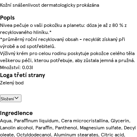
Kožní snášenlivost dermatologicky prokázána
Popis
Nivea pečuje o vaši pokožku a planetu: dóza je až z 80 % z
recyklovaného hliníku.*
*průměrný roční recyklovaný obsah - recyklát získaný při
výrobě a od spotřebitelů.
Výživný krém pro celou rodinu poskytuje pokožce celého těla
veškerou péči, kterou potřebuje, aby zůstala jemná a pružná.
Množství: 0.03l
Loga třetí strany
Zelený bod
Složení
Ingredience
Aqua, Paraffinum liquidum, Cera microcristallina, Glycerin,
Lanolin alcohol, Paraffin, Panthenol, Magnesium sulfate, Decyl
oleate, Octyldodecanol, Aluminum stearates, Citric acid,