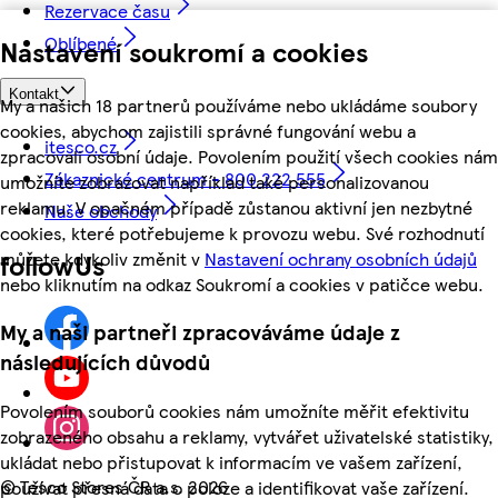
Rezervace času
Oblíbené
Nastavení soukromí a cookies
Kontakt
My a našich 18 partnerů používáme nebo ukládáme soubory
cookies, abychom zajistili správné fungování webu a
itesco.cz
zpracovali osobní údaje. Povolením použití všech cookies nám
Zákaznické centrum - 800 222 555
umožníte zobrazovat například také personalizovanou
reklamu. V opačném případě zůstanou aktivní jen nezbytné
Naše obchody
cookies, které potřebujeme k provozu webu. Své rozhodnutí
můžete kdykoliv změnit v
Nastavení ochrany osobních údajů
followUs
nebo kliknutím na odkaz Soukromí a cookies v patičce webu.
My a naši partneři zpracováváme údaje z
následujících důvodů
Povolením souborů cookies nám umožníte měřit efektivitu
zobrazeného obsahu a reklamy, vytvářet uživatelské statistiky,
ukládat nebo přistupovat k informacím ve vašem zařízení,
©
Tesco Stores ČR a.s. 2026
používat přesná data o poloze a identifikovat vaše zařízení.