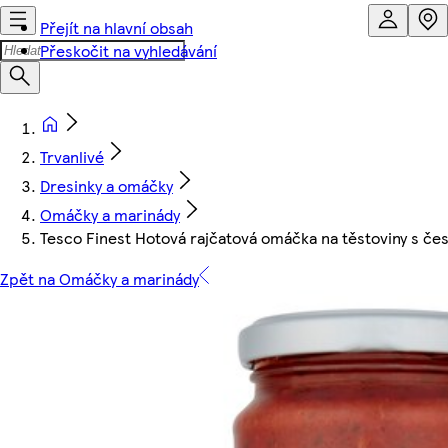
Přejít na hlavní obsah
Přeskočit na vyhledávání
Trvanlivé
Dresinky a omáčky
Omáčky a marinády
Tesco Finest Hotová rajčatová omáčka na těstoviny s če
Zpět na Omáčky a marinády