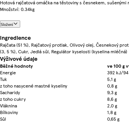
Hotová rajčatová omáčka na těstoviny s česnekem, sušenými r
Množství: 0.34kg
Složení
Ingredience
Rajčata (51 %), Rajčatový protlak, Olivový olej, Česnekový protl
(3, 5 %), Cukr, Jedlá sůl, Regulátor kyselosti (kyselina mléčná)
Výživové údaje
Běžné hodnoty
ve 100 g 
Energie
392 kJ/94
Tuk
5,1 g
z toho nasycené mastné kyseliny
0,8 g
Sacharidy
9,3 g
z toho cukry
8,6 g
Vláknina
2,0 g
Bílkoviny
1,8 g
Sůl
0,65 g