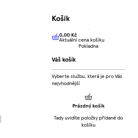
Košík
0,00 Kč
Aktuální cena košíku
0,00 Kč
Aktuální cena košíku
Pokladna
Váš košík
Vyberte službu, která je pro Vás
nejvhodnější
Prázdný košík
Tady uvidíte položky přidané do
košíku