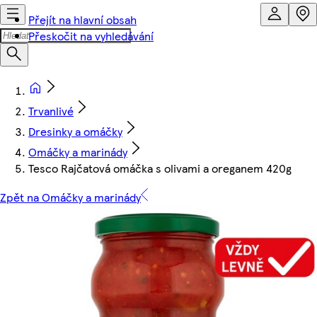
Přejít na hlavní obsah
Přeskočit na vyhledávání
Trvanlivé
Dresinky a omáčky
Omáčky a marinády
Tesco Rajčatová omáčka s olivami a oreganem 420g
Zpět na Omáčky a marinády