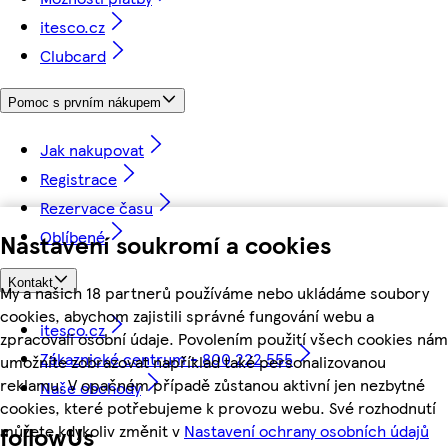
itesco.cz
Clubcard
Pomoc s prvním nákupem
Jak nakupovat
Registrace
Rezervace času
Oblíbené
Nastavení soukromí a cookies
Kontakt
My a našich 18 partnerů používáme nebo ukládáme soubory
cookies, abychom zajistili správné fungování webu a
itesco.cz
zpracovali osobní údaje. Povolením použití všech cookies nám
Zákaznické centrum - 800 222 555
umožníte zobrazovat například také personalizovanou
reklamu. V opačném případě zůstanou aktivní jen nezbytné
Naše obchody
cookies, které potřebujeme k provozu webu. Své rozhodnutí
můžete kdykoliv změnit v
Nastavení ochrany osobních údajů
followUs