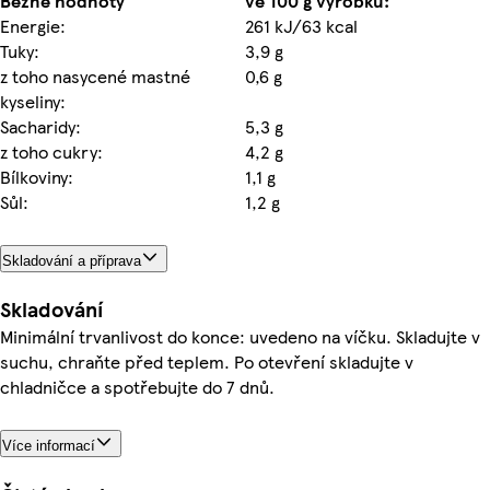
Běžné hodnoty
ve 100 g výrobku:
Energie:
261 kJ/63 kcal
Tuky:
3,9 g
z toho nasycené mastné
0,6 g
kyseliny:
Sacharidy:
5,3 g
z toho cukry:
4,2 g
Bílkoviny:
1,1 g
Sůl:
1,2 g
Skladování a příprava
Skladování
Minimální trvanlivost do konce: uvedeno na víčku. Skladujte v
suchu, chraňte před teplem. Po otevření skladujte v
chladničce a spotřebujte do 7 dnů.
Více informací