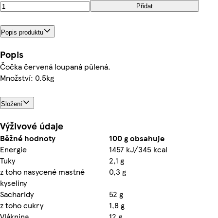
Přidat
Popis produktu
Popis
Čočka červená loupaná půlená.
Množství: 0.5kg
Složení
Výživové údaje
Běžné hodnoty
100 g obsahuje
Energie
1457 kJ/345 kcal
Tuky
2,1 g
z toho nasycené mastné
0,3 g
kyseliny
Sacharidy
52 g
z toho cukry
1,8 g
Vláknina
12 g