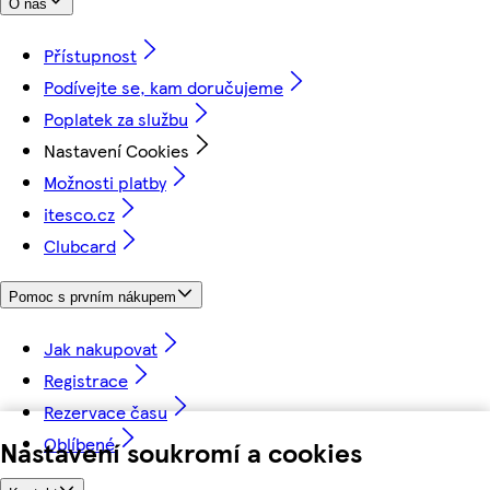
O nás
Přístupnost
Podívejte se, kam doručujeme
Poplatek za službu
Nastavení Cookies
Možnosti platby
itesco.cz
Clubcard
Pomoc s prvním nákupem
Jak nakupovat
Registrace
Rezervace času
Oblíbené
Nastavení soukromí a cookies