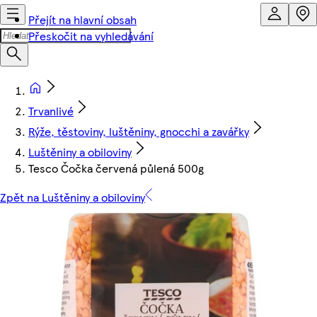
Přejít na hlavní obsah
Přeskočit na vyhledávání
Trvanlivé
Rýže, těstoviny, luštěniny, gnocchi a zavářky
Luštěniny a obiloviny
Tesco Čočka červená půlená 500g
Zpět na Luštěniny a obiloviny