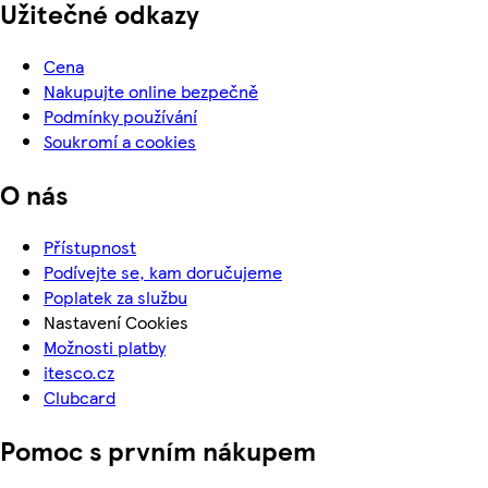
Užitečné odkazy
Cena
Nakupujte online bezpečně
Podmínky používání
Soukromí a cookies
O nás
Přístupnost
Podívejte se, kam doručujeme
Poplatek za službu
Nastavení Cookies
Možnosti platby
itesco.cz
Clubcard
Pomoc s prvním nákupem