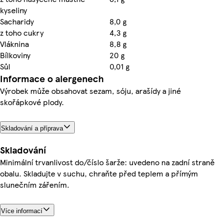
kyseliny
Sacharidy
8,0 g
z toho cukry
4,3 g
Vláknina
8,8 g
Bílkoviny
20 g
Sůl
0,01 g
Informace o alergenech
Výrobek může obsahovat sezam, sóju, arašídy a jiné
skořápkové plody.
Skladování a příprava
Skladování
Minimální trvanlivost do/číslo šarže: uvedeno na zadní straně
obalu. Skladujte v suchu, chraňte před teplem a přímým
slunečním zářením.
Více informací