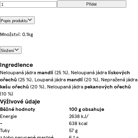
Přidat
Popis produktu
Množství: 0.1kg
Složení
Ingredience
Neloupaná jádra
mandlí
(25 %), Neloupaná jádra
lískových
ořechů
(25 %), Loupaná jádra
mandlí
(20 %), Nepražená jádra
kešu
ořechů
(20 %), Neloupaná jádra
pekanových
ořechů
(10 %)
Výživové údaje
Běžné hodnoty
100 g obsahuje
Energie
2638 kJ/
-
638 kcal
Tuky
57 g
z toho nasycené mastné
6,1 g