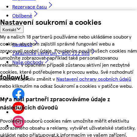
Rezervace času
Oblíbené
Nastavení soukromí a cookies
Kontakt
My a našich 18 partnerů používáme nebo ukládáme soubory
cookies, abychom zajistili správné fungování webu a
itesco.cz
zpracovali osobní údaje. Povolením použití všech cookies nám
Zákaznické centrum - 800 222 555
umožníte zobrazovat například také personalizovanou
Naše obchody
reklamu. V opačném případě zůstanou aktivní jen nezbytné
cookies, které potřebujeme k provozu webu. Své rozhodnutí
followUs
můžete kdykoliv změnit v
Nastavení ochrany osobních údajů
nebo kliknutím na odkaz Soukromí a cookies v patičce webu.
My a naši partneři zpracováváme údaje z
následujících důvodů
Povolením souborů cookies nám umožníte měřit efektivitu
zobrazeného obsahu a reklamy, vytvářet uživatelské statistiky,
ukládat nebo přistupovat k informacím ve vašem zařízení,