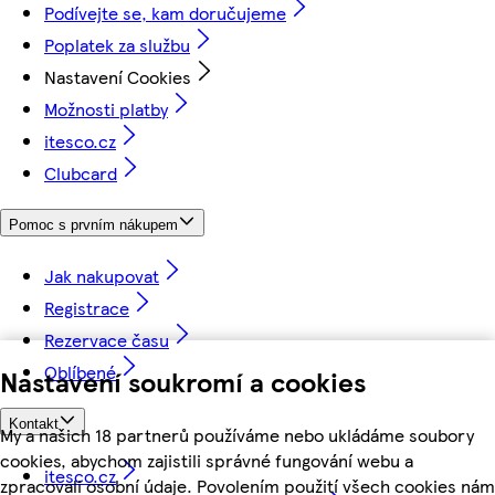
Podívejte se, kam doručujeme
Poplatek za službu
Nastavení Cookies
Možnosti platby
itesco.cz
Clubcard
Pomoc s prvním nákupem
Jak nakupovat
Registrace
Rezervace času
Oblíbené
Nastavení soukromí a cookies
Kontakt
My a našich 18 partnerů používáme nebo ukládáme soubory
cookies, abychom zajistili správné fungování webu a
itesco.cz
zpracovali osobní údaje. Povolením použití všech cookies nám