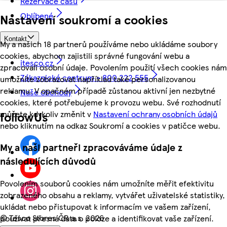
Rezervace času
Oblíbené
Nastavení soukromí a cookies
Kontakt
My a našich 18 partnerů používáme nebo ukládáme soubory
cookies, abychom zajistili správné fungování webu a
itesco.cz
zpracovali osobní údaje. Povolením použití všech cookies nám
Zákaznické centrum - 800 222 555
umožníte zobrazovat například také personalizovanou
reklamu. V opačném případě zůstanou aktivní jen nezbytné
Naše obchody
cookies, které potřebujeme k provozu webu. Své rozhodnutí
můžete kdykoliv změnit v
Nastavení ochrany osobních údajů
followUs
nebo kliknutím na odkaz Soukromí a cookies v patičce webu.
My a naši partneři zpracováváme údaje z
následujících důvodů
Povolením souborů cookies nám umožníte měřit efektivitu
zobrazeného obsahu a reklamy, vytvářet uživatelské statistiky,
ukládat nebo přistupovat k informacím ve vašem zařízení,
©
Tesco Stores ČR a.s. 2026
používat přesná data o poloze a identifikovat vaše zařízení.