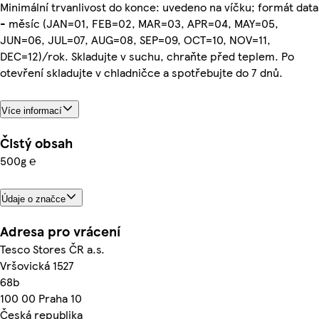
Minimální trvanlivost do konce: uvedeno na víčku; formát data
- měsíc (JAN=01, FEB=02, MAR=03, APR=04, MAY=05,
JUN=06, JUL=07, AUG=08, SEP=09, OCT=10, NOV=11,
DEC=12)/rok. Skladujte v suchu, chraňte před teplem. Po
otevření skladujte v chladničce a spotřebujte do 7 dnů.
Více informací
Čistý obsah
500g ℮
Údaje o značce
Adresa pro vrácení
Tesco Stores ČR a.s.
Vršovická 1527
68b
100 00 Praha 10
Česká republika