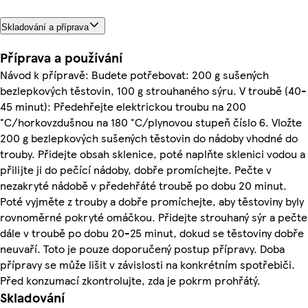
Skladování a příprava
Příprava a používání
Návod k přípravě: Budete potřebovat: 200 g sušených
bezlepkových těstovin, 100 g strouhaného sýru. V troubě (40-
45 minut): Předehřejte elektrickou troubu na 200
°C/horkovzdušnou na 180 °C/plynovou stupeň číslo 6. Vložte
200 g bezlepkových sušených těstovin do nádoby vhodné do
trouby. Přidejte obsah sklenice, poté naplňte sklenici vodou a
přilijte ji do pečící nádoby, dobře promíchejte. Pečte v
nezakryté nádobě v předehřáté troubě po dobu 20 minut.
Poté vyjměte z trouby a dobře promíchejte, aby těstoviny byly
rovnoměrné pokryté omáčkou. Přidejte strouhaný sýr a pečte
dále v troubě po dobu 20-25 minut, dokud se těstoviny dobře
neuvaří. Toto je pouze doporučený postup přípravy. Doba
přípravy se může lišit v závislosti na konkrétním spotřebiči.
Před konzumací zkontrolujte, zda je pokrm prohřátý.
Skladování