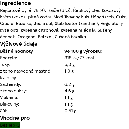
Ingredience
Rajčatové pyré (78 %), Rajče (6 %), Řepkový olej, Kokosový
krém (kokos, pitná voda), Modifikovaný kukuřičný škrob, Cukr,
Cibule, Bazalka, Jedlá sůl, Stabilizátor (xanthan), Regulátory
kyselosti (kyselina citronová, kyselina mléčná), Sušený
česnek, Oregano, Petržel, Sušená bazalka
Výživové údaje
Běžné hodnoty
ve 100 g výrobku:
Energie:
318 kJ/77 kcal
Tuky:
5,0 g
z toho nasycené mastné
1,0 g
kyseliny:
Sacharidy:
6,2 g
z toho cukry:
4,6 g
Vláknina:
1,1 g
Bílkoviny:
1,1 g
Sůl:
0,51 g
Vhodné pro
Bez lepku