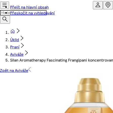
Přejít na hlavní obsah
Přeskočit na vyhledávání
Úklid
Praní
Aviváže
Silan Aromatherapy Fascinating Frangipani koncentrovan
Zpět na Aviváže