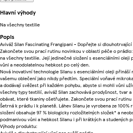
Hlavní výhody
Na všechny textilie
Popis
Aviváž Silan Fascinating Frangipani - Dopřejte si dlouhotrvající
Zakončete svou prací rutinu novinkou v oblasti péče o prádlo: 
na všechny textilie. Její jedinečné složení s esenciálními oleji
vůni a neodolatelnou hebkost po celý den.
Nová inovativní technologie Silanu s esenciálními oleji přináší
vašemu oblečení jako nikdy předtím. Speciální voňavé mikroka
a dodávají svěžest při každém pohybu, abyste si mohli vůni už
všechny typy textilií, aviváž Silan zachovává prodyšnost, tvar 
obávat, které tkaniny ošetřujete. Zakončete svou prací rutinu
Šetrná k prádlu i k planetě. Láhev Silanu je vyrobena ze 100% 
složení obsahuje 97 % biologicky rozložitelných složek* a neobs
podmanivou vůni a hebkost Silanu i při krátkých a studených p
Výhody produktu:
Aviváž s dlouhotrvající vůní pro svěží prádlo.