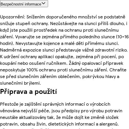
Bezpečnostní informace
Upozornění: Snížením doporučeného množství se podstatně
snižuje stupeň ochrany. Nezůstávejte na slunci příliš dlouho, i
když jste použili prostředek na ochranu proti slunečnímu
záření. Vyvarujte se zejména přímého poledního slunce (10-16
hodin). Nevystavujte kojence a malé děti přímému slunci.
Nadměrná expozice slunci představuje vážné zdravotní riziko.
K udržení ochrany aplikaci opakujte, zejména při pocení, po
koupání nebo osušení ručníkem. Žádný opalovací přípravek
neposkytuje 100% ochranu proti slunečnímu záření. Chraňte
se před slunečním zářením oblečením, pokrývkou hlavy a
slunečními brýlemi.
Příprava a použití
Přestože je zajištění správných informací o výrobcích
věnována nejvyšší péče, jsou předpisy pro výrobu potravin
neustále aktualizovány tak, že může dojít ke změně složek
potravin, obsahu živin, dietetických informací a alergenů.