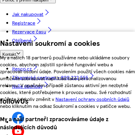
Pomoc s prvním nákupem
Jak nakupovat
Registrace
Rezervace času
Oblíbené
Nastavení soukromí a cookies
Kontakt
My a našich 18 partnerů používáme nebo ukládáme soubory
cookies, abychom zajistili správné fungování webu a
itesco.cz
zpracovali osobní údaje. Povolením použití všech cookies nám
Zákaznické centrum - 800 222 555
umožníte zobrazovat například také personalizovanou
reklamu. V opačném případě zůstanou aktivní jen nezbytné
Naše obchody
cookies, které potřebujeme k provozu webu. Své rozhodnutí
můžete kdykoliv změnit v
Nastavení ochrany osobních údajů
followUs
nebo kliknutím na odkaz Soukromí a cookies v patičce webu.
My a naši partneři zpracováváme údaje z
následujících důvodů