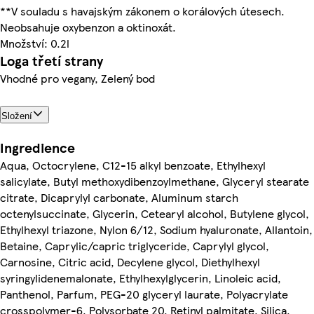
**V souladu s havajským zákonem o korálových útesech.
Neobsahuje oxybenzon a oktinoxát.
Množství: 0.2l
Loga třetí strany
Vhodné pro vegany, Zelený bod
Složení
Ingredience
Aqua, Octocrylene, C12-15 alkyl benzoate, Ethylhexyl
salicylate, Butyl methoxydibenzoylmethane, Glyceryl stearate
citrate, Dicaprylyl carbonate, Aluminum starch
octenylsuccinate, Glycerin, Cetearyl alcohol, Butylene glycol,
Ethylhexyl triazone, Nylon 6/12, Sodium hyaluronate, Allantoin,
Betaine, Caprylic/capric triglyceride, Caprylyl glycol,
Carnosine, Citric acid, Decylene glycol, Diethylhexyl
syringylidenemalonate, Ethylhexylglycerin, Linoleic acid,
Panthenol, Parfum, PEG-20 glyceryl laurate, Polyacrylate
crosspolymer-6, Polysorbate 20, Retinyl palmitate, Silica,