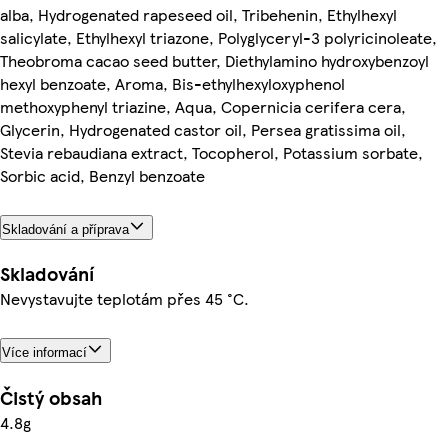
alba, Hydrogenated rapeseed oil, Tribehenin, Ethylhexyl
salicylate, Ethylhexyl triazone, Polyglyceryl-3 polyricinoleate,
Theobroma cacao seed butter, Diethylamino hydroxybenzoyl
hexyl benzoate, Aroma, Bis-ethylhexyloxyphenol
methoxyphenyl triazine, Aqua, Copernicia cerifera cera,
Glycerin, Hydrogenated castor oil, Persea gratissima oil,
Stevia rebaudiana extract, Tocopherol, Potassium sorbate,
Sorbic acid, Benzyl benzoate
Skladování a příprava
Skladování
Nevystavujte teplotám přes 45 °C.
Více informací
Čistý obsah
4.8g