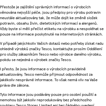
Přestože je zajištění správných informací o výrobcích
věnována nejvyšší péče, jsou předpisy pro výrobu potravin
neustále aktualizovány tak, že může dojít ke změně složek
potravin, obsahu živin, dietetických informací a alergenů.
Vždy byste si měli přečíst etiketu na výrobku a nespoléhat se
pouze na informace poskytnuté na internetových stránkách.
V případě jakýchkoliv Vašich dotazů nebo potřeby získat radu
ohledně výrobků značky Tesco, kontaktujte prosím Oddělení
pro služby zákazníkům Tesco nebo výrobce daného výrobku,
pokdu se nejedná o výrobek značky Tesco.
I přesto, že jsou informace o výrobcích pravidelně
aktualizovány, Tesco nemůže přijmout odpovědnost za
jakékoliv nesprávné informace. To však nemá vliv na Vaše
práva dle zákona.
Tyto informace jsou podávány pouze pro osobní použití a
nemohou být jakkoliv reprodukovány bez předchozího
souhlasu Tesco Stores Limited ani bez řádného uvedení