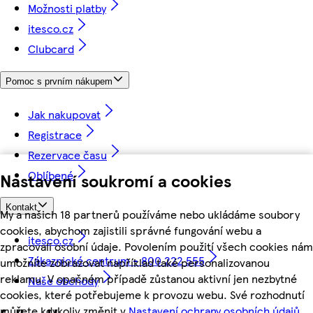
Možnosti platby
itesco.cz
Clubcard
Pomoc s prvním nákupem
Jak nakupovat
Registrace
Rezervace času
Oblíbené
Nastavení soukromí a cookies
Kontakt
My a našich 18 partnerů používáme nebo ukládáme soubory
cookies, abychom zajistili správné fungování webu a
itesco.cz
zpracovali osobní údaje. Povolením použití všech cookies nám
Zákaznické centrum - 800 222 555
umožníte zobrazovat například také personalizovanou
reklamu. V opačném případě zůstanou aktivní jen nezbytné
Naše obchody
cookies, které potřebujeme k provozu webu. Své rozhodnutí
můžete kdykoliv změnit v
Nastavení ochrany osobních údajů