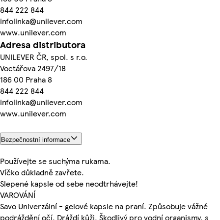
844 222 844
infolinka@unilever.com
www.unilever.com
Adresa distributora
UNILEVER ČR, spol. s r.o.
Voctářova 2497/18
186 00 Praha 8
844 222 844
infolinka@unilever.com
www.unilever.com
Bezpečnostní informace
Používejte se suchýma rukama.
Víčko důkladně zavřete.
Slepené kapsle od sebe neodtrhávejte!
VAROVÁNÍ
Savo Univerzální - gelové kapsle na praní. Způsobuje vážné
podráždění očí. Dráždí kůži. Škodlivý pro vodní organismy, s