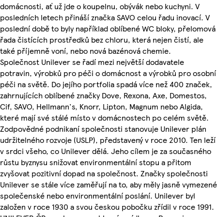
domácnosti, ať už jde o koupelnu, obývák nebo kuchyni. V
posledních letech přináší značka SAVO celou řadu inovací. V
poslední době to byly například oblíbené WC bloky, přelomová
řada čistících prostředků bez chloru, která nejen čistí, ale
také příjemně voní, nebo nová bazénová chemie.
Společnost Unilever se řadí mezi největší dodavatele
potravin, výrobků pro péči o domácnost a výrobků pro osobní
péči na světě. Do jejího portfolia spadá více než 400 značek,
zahrnujících oblíbené značky Dove, Rexona, Axe, Domestos,
Cif, SAVO, Hellmann's, Knorr, Lipton, Magnum nebo Algida,
které mají své stálé místo v domácnostech po celém světě.
Zodpovědné podnikaní společnosti stanovuje Unilever plán
udržitelného rozvoje (USLP), představený v roce 2010. Ten leží
v srdci všeho, co Unilever dělá. Jeho cílem je za současného
růstu byznysu snižovat environmentální stopu a přitom
zvyšovat pozitivní dopad na společnost. Značky společnosti
Unilever se stále více zaměřují na to, aby měly jasně vymezené
společenské nebo environmentální poslání. Unilever byl
založen v roce 1930 a svou českou pobočku zřídil v roce 1991.