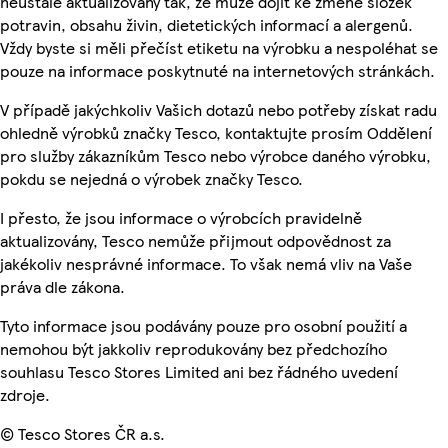
neustále aktualizovány tak, že může dojít ke změně složek
potravin, obsahu živin, dietetických informací a alergenů.
Vždy byste si měli přečíst etiketu na výrobku a nespoléhat se
pouze na informace poskytnuté na internetových stránkách.
V případě jakýchkoliv Vašich dotazů nebo potřeby získat radu
ohledně výrobků značky Tesco, kontaktujte prosím Oddělení
pro služby zákazníkům Tesco nebo výrobce daného výrobku,
pokdu se nejedná o výrobek značky Tesco.
I přesto, že jsou informace o výrobcích pravidelně
aktualizovány, Tesco nemůže přijmout odpovědnost za
jakékoliv nesprávné informace. To však nemá vliv na Vaše
práva dle zákona.
Tyto informace jsou podávány pouze pro osobní použití a
nemohou být jakkoliv reprodukovány bez předchozího
souhlasu Tesco Stores Limited ani bez řádného uvedení
zdroje.
© Tesco Stores ČR a.s.