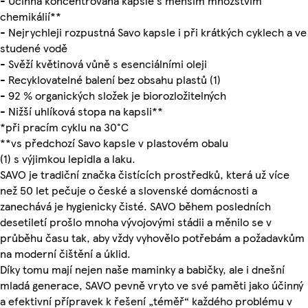
- Účinná koncentrovaná kapsle s menším množstvím
chemikálií**
- Nejrychleji rozpustná Savo kapsle i při krátkých cyklech a ve
studené vodě
- Svěží květinová vůně s esenciálními oleji
- Recyklovatelné balení bez obsahu plastů (1)
- 92 % organických složek je biorozložitelných
- Nižší uhlíková stopa na kapsli**
*při pracím cyklu na 30°C
**vs předchozí Savo kapsle v plastovém obalu
(1) s výjimkou lepidla a laku.
SAVO je tradiční značka čistících prostředků, která už více
než 50 let pečuje o české a slovenské domácnosti a
zanechává je hygienicky čisté. SAVO během posledních
desetiletí prošlo mnoha vývojovými stádii a měnilo se v
průběhu času tak, aby vždy vyhovělo potřebám a požadavkům
na moderní čištění a úklid.
Díky tomu mají nejen naše maminky a babičky, ale i dnešní
mladá generace, SAVO pevně vryto ve své paměti jako účinný
a efektivní přípravek k řešení „téměř“ každého problému v