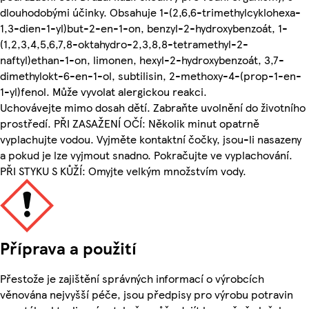
dlouhodobými účinky. Obsahuje 1-(2,6,6-trimethylcyklohexa-
1,3-dien-1-yl)but-2-en-1-on, benzyl-2-hydroxybenzoát, 1-
(1,2,3,4,5,6,7,8-oktahydro-2,3,8,8-tetramethyl-2-
naftyl)ethan-1-on, limonen, hexyl-2-hydroxybenzoát, 3,7-
dimethylokt-6-en-1-ol, subtilisin, 2-methoxy-4-(prop-1-en-
1-yl)fenol. Může vyvolat alergickou reakci.
Uchovávejte mimo dosah dětí. Zabraňte uvolnění do životního
prostředí. PŘI ZASAŽENÍ OČÍ: Několik minut opatrně
vyplachujte vodou. Vyjměte kontaktní čočky, jsou-li nasazeny
a pokud je lze vyjmout snadno. Pokračujte ve vyplachování.
PŘI STYKU S KŮŽÍ: Omyjte velkým množstvím vody.
Příprava a použití
Přestože je zajištění správných informací o výrobcích
věnována nejvyšší péče, jsou předpisy pro výrobu potravin