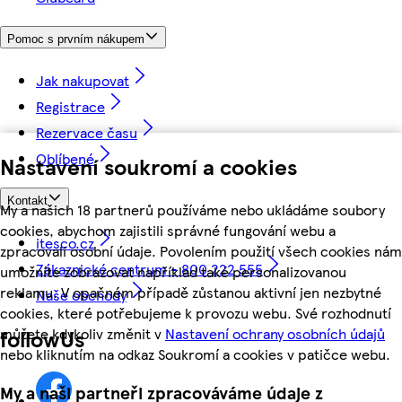
Pomoc s prvním nákupem
Jak nakupovat
Registrace
Rezervace času
Oblíbené
Nastavení soukromí a cookies
Kontakt
My a našich 18 partnerů používáme nebo ukládáme soubory
cookies, abychom zajistili správné fungování webu a
itesco.cz
zpracovali osobní údaje. Povolením použití všech cookies nám
Zákaznické centrum - 800 222 555
umožníte zobrazovat například také personalizovanou
reklamu. V opačném případě zůstanou aktivní jen nezbytné
Naše obchody
cookies, které potřebujeme k provozu webu. Své rozhodnutí
můžete kdykoliv změnit v
Nastavení ochrany osobních údajů
followUs
nebo kliknutím na odkaz Soukromí a cookies v patičce webu.
My a naši partneři zpracováváme údaje z