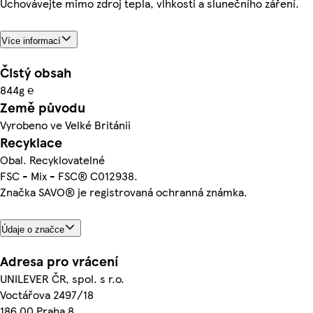
Uchovávejte mimo zdroj tepla, vlhkosti a slunečního záření.
Více informací
Čistý obsah
844g ℮
Země původu
Vyrobeno ve Velké Británii
Recyklace
Obal. Recyklovatelné
FSC - Mix - FSC® C012938.
Značka SAVO® je registrovaná ochranná známka.
Údaje o značce
Adresa pro vrácení
UNILEVER ČR, spol. s r.o.
Voctářova 2497/18
186 00 Praha 8