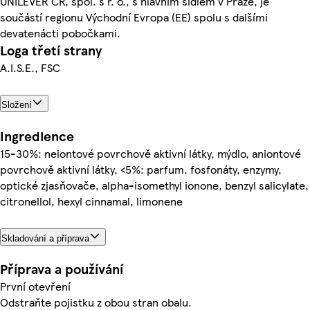
UNILEVER ČR, spol. s r. o., s hlavním sídlem v Praze, je
součástí regionu Východní Evropa (EE) spolu s dalšími
devatenácti pobočkami.
Loga třetí strany
A.I.S.E., FSC
Složení
Ingredience
15-30%: neiontové povrchově aktivní látky, mýdlo, aniontové
povrchově aktivní látky, <5%: parfum, fosfonáty, enzymy,
optické zjasňovače, alpha-isomethyl ionone, benzyl salicylate,
citronellol, hexyl cinnamal, limonene
Skladování a příprava
Příprava a používání
První otevření
Odstraňte pojistku z obou stran obalu.