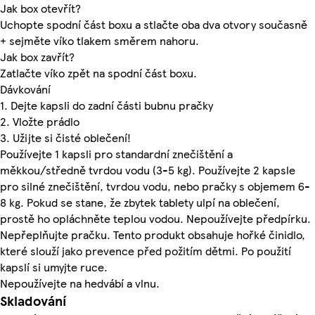
Jak box otevřít?
Uchopte spodní část boxu a stlačte oba dva otvory současně
+ sejměte víko tlakem směrem nahoru.
Jak box zavřít?
Zatlačte víko zpět na spodní část boxu.
Dávkování
1. Dejte kapsli do zadní části bubnu pračky
2. Vložte prádlo
3. Užijte si čisté oblečení!
Používejte 1 kapsli pro standardní znečištění a
měkkou/středně tvrdou vodu (3-5 kg). Používejte 2 kapsle
pro silné znečištění, tvrdou vodu, nebo pračky s objemem 6-
8 kg. Pokud se stane, že zbytek tablety ulpí na oblečení,
prostě ho opláchněte teplou vodou. Nepoužívejte předpírku.
Nepřeplňujte pračku. Tento produkt obsahuje hořké činidlo,
které slouží jako prevence před požitím dětmi. Po použití
kapslí si umyjte ruce.
Nepoužívejte na hedvábí a vlnu.
Skladování