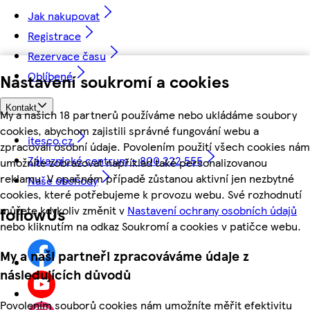
Jak nakupovat
Registrace
Rezervace času
Oblíbené
Nastavení soukromí a cookies
Kontakt
My a našich 18 partnerů používáme nebo ukládáme soubory
cookies, abychom zajistili správné fungování webu a
itesco.cz
zpracovali osobní údaje. Povolením použití všech cookies nám
Zákaznické centrum - 800 222 555
umožníte zobrazovat například také personalizovanou
reklamu. V opačném případě zůstanou aktivní jen nezbytné
Naše obchody
cookies, které potřebujeme k provozu webu. Své rozhodnutí
můžete kdykoliv změnit v
Nastavení ochrany osobních údajů
followUs
nebo kliknutím na odkaz Soukromí a cookies v patičce webu.
My a naši partneři zpracováváme údaje z
následujících důvodů
Povolením souborů cookies nám umožníte měřit efektivitu