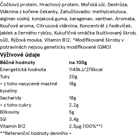
Čočkový protein, Hrachový protein, Mořská sůl, Dextróza,
Vláknina z kořene čekanky, Zahušťovadlo: methylcelulosa,
alginan sodný, konjaková guma, karagenan, xanthan, Aromata,
Kouřové aroma, Citrusová vláknina, Koncentrát z ředkviček,
jablek a černého rybízu, Kukuřičná omáčka (kultivovaný škrob,
sůl), Rýžová mouka, Vitamin B12, *Modifikované škroby v
potravinách nejsou geneticky modifikované (GMO)
Výživové údaje
Běžné hodnoty
na 100g
Energetická hodnota
1149kJ/276kcal
Tuky
20g
- z toho nasycené mastné
18g
kyseliny
Sacharidy
18g
- z toho cukry
2,2g
Bílkoviny
5g
Sůl
3,4g
Vitamin B12
2,5µg (100%**)
**Referenční hodnoty denního
-