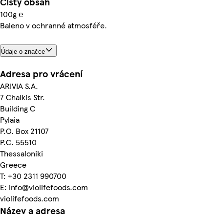
Čistý obsah
100g ℮
Baleno v ochranné atmosféře.
Údaje o značce
Adresa pro vrácení
ARIVIA S.A.
7 Chalkis Str.
Building C
Pylaia
P.O. Box 21107
P.C. 55510
Thessaloniki
Greece
T: +30 2311 990700
E: info@violifefoods.com
violifefoods.com
Název a adresa