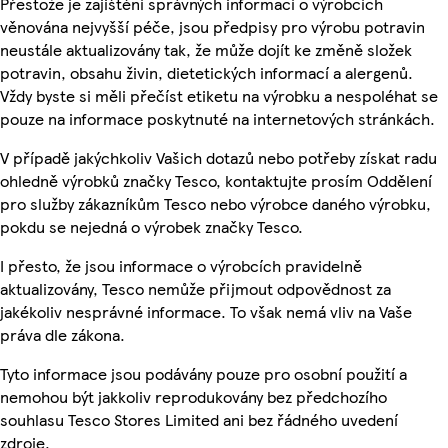
Přestože je zajištění správných informací o výrobcích
věnována nejvyšší péče, jsou předpisy pro výrobu potravin
neustále aktualizovány tak, že může dojít ke změně složek
potravin, obsahu živin, dietetických informací a alergenů.
Vždy byste si měli přečíst etiketu na výrobku a nespoléhat se
pouze na informace poskytnuté na internetových stránkách.
V případě jakýchkoliv Vašich dotazů nebo potřeby získat radu
ohledně výrobků značky Tesco, kontaktujte prosím Oddělení
pro služby zákazníkům Tesco nebo výrobce daného výrobku,
pokdu se nejedná o výrobek značky Tesco.
I přesto, že jsou informace o výrobcích pravidelně
aktualizovány, Tesco nemůže přijmout odpovědnost za
jakékoliv nesprávné informace. To však nemá vliv na Vaše
práva dle zákona.
Tyto informace jsou podávány pouze pro osobní použití a
nemohou být jakkoliv reprodukovány bez předchozího
souhlasu Tesco Stores Limited ani bez řádného uvedení
zdroje.