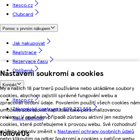
itesco.cz
Clubcard
Pomoc s prvním nákupem
Jak nakupovat
Registrace
Rezervace času
Oblíbené
Nastavení soukromí a cookies
Kontakt
My a našich 18 partnerů používáme nebo ukládáme soubory
cookies, abychom zajistili správné fungování webu a
itesco.cz
zpracovali osobní údaje. Povolením použití všech cookies nám
Zákaznické centrum - 800 222 555
umožníte zobrazovat například také personalizovanou
reklamu. V opačném případě zůstanou aktivní jen nezbytné
Naše obchody
cookies, které potřebujeme k provozu webu. Své rozhodnutí
můžete kdykoliv změnit v
Nastavení ochrany osobních údajů
followUs
nebo kliknutím na odkaz Soukromí a cookies v patičce webu.