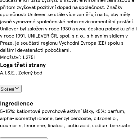
přitom zvyšovat pozitivní dopad na společnost. Značky
společnosti Unilever se stále více zaměřují na to, aby měly
jasně vymezené společenské nebo environmentální poslání.
Unilever byl založen v roce 1930 a svou českou pobočku zřídil
v roce 1991. UNILEVER ČR, spol. s r. o., s hlavním sídlem v
Praze, je součástí regionu Východní Evropa (EE) spolu s
dalšími devatenácti pobočkami.
Množství: 1.275l
Loga třetí strany
A.I.S.E., Zelený bod
Složení
Ingredience
5-15%: kationtové povrchově aktivní látky, <5%: parfum,
alpha-isomethyl ionone, benzyl benzoate, citronellol,
coumarin, limonene, linalool, lactic acid, sodium benzoate