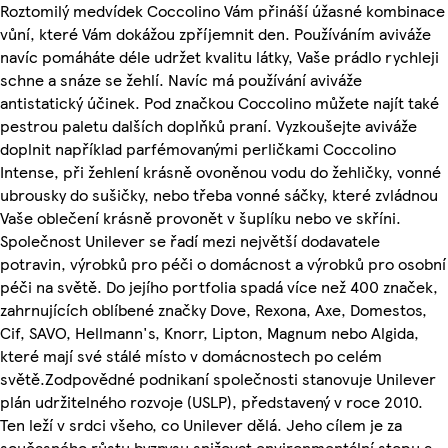
Roztomilý medvídek Coccolino Vám přináší úžasné kombinace
vůní, které Vám dokážou zpříjemnit den. Používáním aviváže
navíc pomáháte déle udržet kvalitu látky, Vaše prádlo rychleji
schne a snáze se žehlí. Navíc má používání aviváže
antistatický účinek. Pod značkou Coccolino můžete najít také
pestrou paletu dalších doplňků praní. Vyzkoušejte aviváže
doplnit například parfémovanými perličkami Coccolino
Intense, při žehlení krásně ovoněnou vodu do žehličky, vonné
ubrousky do sušičky, nebo třeba vonné sáčky, které zvládnou
Vaše oblečení krásně provonět v šuplíku nebo ve skříni.
Společnost Unilever se řadí mezi největší dodavatele
potravin, výrobků pro péči o domácnost a výrobků pro osobní
péči na světě. Do jejího portfolia spadá více než 400 značek,
zahrnujících oblíbené značky Dove, Rexona, Axe, Domestos,
Cif, SAVO, Hellmann's, Knorr, Lipton, Magnum nebo Algida,
které mají své stálé místo v domácnostech po celém
světě.Zodpovědné podnikaní společnosti stanovuje Unilever
plán udržitelného rozvoje (USLP), představený v roce 2010.
Ten leží v srdci všeho, co Unilever dělá. Jeho cílem je za
současného růstu byznysu snižovat environmentální stopu a