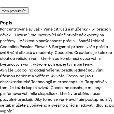
Popis produktu
Popis
Koncentrovaná aviváž - Vůně citrusů a mučenky - 51 pracích
dávek - Luxusní, dlouhotrvající vůně stvořená experty na
parfémy - Měkkost a nadýchanost prádla - Snazší žehlení
Coccolino Passion Flower & Bergamot provoní vaše prádlo
svěží vůní citrusů a mučenky. Coccolino Creations je kolekce
dlouhotrvajících vůní, které jsou kombinací ovocných a
květinových vůní, vytvořených experty na parfémy.
Aviváže Coccolino dodají Vašemu prádlu jedinečnou vůni,
úžasnou hebkost a svěžest. Aviváže Coccolino jsou
charakteristické Technologií microencapsule. Ta spočívá v
tom, že každá kapka aviváží Coccolino obsahuje miliony
parfémovaných mikrokapsliček, která v průběhu nošení
pozvolně praskají. Díky tomu se vůně uvolňuje postupně, a Vy
se tak můžete z voňavého a svěžího prádla radovat i dlouho po
vyprání.