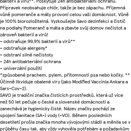
bakterií a virů**. Poskytuje 24h antibakteriální ochranu.
Přípravek neobsahuje chlór, takže je bez zápachu. Příjemná
vůně pomeranče a máty provoní celou vaši domácnost. Vůně
je 100% biorozložitelná. Vyzkoušejte Savo dezinfekci a čistič
na podlahy Pomeranč a máta a zbavte svůj domov nečistot a
zároveň bakterií a virů!
- odstraňuje 99,9% bakterií a virů**
- odstraňuje alergeny*
- odstraní silné nečistoty
- 24h antibakteriální ochrana
- univerzální použití
*způsobené prachem, pylem, přítomností psa nebo kočky. **
Účinně likviduje obalené viry (jako Modified Vaccinia Ankara a
Sars-Cov-2).
SAVO je tradiční značka čistících prostředků, která už více
než 50 let pečuje o české a slovenské domácnosti a
zanechává je hygienicky čisté. Název značky pochází ze
spojení Sanitace (SA-) vody (-VO). Během posledních
desetiletí prošla značka mnoha vývojovými stádii a měnila se v
průběhu času tak, aby vždy vyhověla potřebám a požadavkům