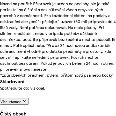
Návod na použití: Přípravek je určen na podlahy, ale je také
perfektní na čištění a dezinfikování všech omyvatelných
povrchů v domácnosti. Pro každodenní čištění na podlahy a
odstranění alergenů*: přidejte 1 uzávěr (50 ml) přípravku do 4
litrů vody. Není potřeba oplachovat. Na malé plochy: Při
silném znečištění, nebo v případě potřeby důkladné
dezinfekce, použijte přípravek bez ředění a nechte působit 15
minut. Poté opláchněte. ⁺Pro až 24 hodinovou antibakteriální
ochranu (není vhodné pro dětské předměty a prostory, kde
se vaří) aplikujte neředěný přípravek. Povrch nechte
uschnout bez utírání. Pokud je povrch během 24 hodin otřen,
přípravek znovu naneste.
*způsobených prachem, pylem, přítomností psa nebo kočky.
Skladování
Spotřebujte do: viz obal.
Více informací
Čistý obsah