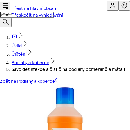
Přejít na hlavní obsah
Přeskočit na vyhledávání
Úklid
Čištění
Podlahy a koberce
Savo dezinfekce a čistič na podlahy pomeranč a máta 1l
Zpět na Podlahy a koberce