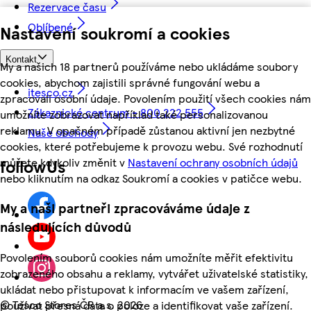
Rezervace času
Oblíbené
Nastavení soukromí a cookies
Kontakt
My a našich 18 partnerů používáme nebo ukládáme soubory
cookies, abychom zajistili správné fungování webu a
itesco.cz
zpracovali osobní údaje. Povolením použití všech cookies nám
Zákaznické centrum - 800 222 555
umožníte zobrazovat například také personalizovanou
reklamu. V opačném případě zůstanou aktivní jen nezbytné
Naše obchody
cookies, které potřebujeme k provozu webu. Své rozhodnutí
můžete kdykoliv změnit v
Nastavení ochrany osobních údajů
followUs
nebo kliknutím na odkaz Soukromí a cookies v patičce webu.
My a naši partneři zpracováváme údaje z
následujících důvodů
Povolením souborů cookies nám umožníte měřit efektivitu
zobrazeného obsahu a reklamy, vytvářet uživatelské statistiky,
ukládat nebo přistupovat k informacím ve vašem zařízení,
©
Tesco Stores ČR a.s. 2026
používat přesná data o poloze a identifikovat vaše zařízení.