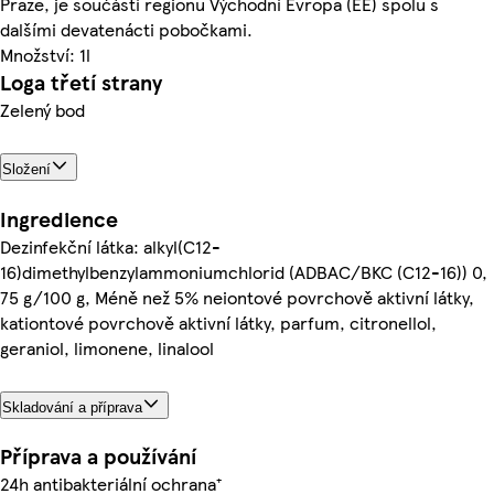
Praze, je součástí regionu Východní Evropa (EE) spolu s
dalšími devatenácti pobočkami.
Množství: 1l
Loga třetí strany
Zelený bod
Složení
Ingredience
Dezinfekční látka: alkyl(C12-
16)dimethylbenzylammoniumchlorid (ADBAC/BKC (C12-16)) 0,
75 g/100 g, Méně než 5% neiontové povrchově aktivní látky,
kationtové povrchově aktivní látky, parfum, citronellol,
geraniol, limonene, linalool
Skladování a příprava
Příprava a používání
24h antibakteriální ochrana⁺