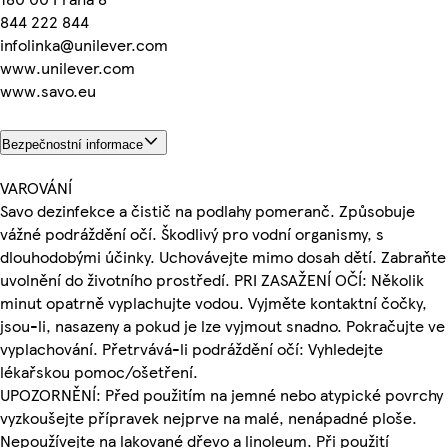
844 222 844
infolinka@unilever.com
www.unilever.com
www.savo.eu
Bezpečnostní informace
VAROVÁNÍ
Savo dezinfekce a čistič na podlahy pomeranč. Způsobuje
vážné podráždění očí. Škodlivý pro vodní organismy, s
dlouhodobými účinky. Uchovávejte mimo dosah dětí. Zabraňte
uvolnění do životního prostředí. PRI ZASAŽENÍ OČÍ: Několik
minut opatrně vyplachujte vodou. Vyjměte kontaktní čočky,
jsou-li, nasazeny a pokud je lze vyjmout snadno. Pokračujte ve
vyplachování. Přetrvává-li podráždění očí: Vyhledejte
lékařskou pomoc/ošetření.
UPOZORNĚNÍ: Před použitím na jemné nebo atypické povrchy
vyzkoušejte přípravek nejprve na malé, nenápadné ploše.
Nepoužívejte na lakované dřevo a linoleum. Při použití