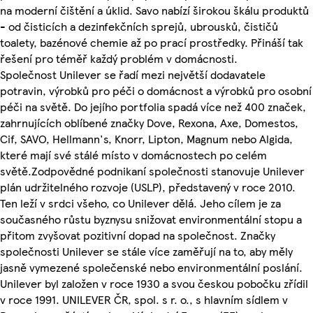
na moderní čištění a úklid. Savo nabízí širokou škálu produktů
- od čisticích a dezinfekčních sprejů, ubrousků, čističů
toalety, bazénové chemie až po prací prostředky. Přináší tak
řešení pro téměř každý problém v domácnosti.
Společnost Unilever se řadí mezi největší dodavatele
potravin, výrobků pro péči o domácnost a výrobků pro osobní
péči na světě. Do jejího portfolia spadá více než 400 značek,
zahrnujících oblíbené značky Dove, Rexona, Axe, Domestos,
Cif, SAVO, Hellmann's, Knorr, Lipton, Magnum nebo Algida,
které mají své stálé místo v domácnostech po celém
světě.Zodpovědné podnikaní společnosti stanovuje Unilever
plán udržitelného rozvoje (USLP), představený v roce 2010.
Ten leží v srdci všeho, co Unilever dělá. Jeho cílem je za
současného růstu byznysu snižovat environmentální stopu a
přitom zvyšovat pozitivní dopad na společnost. Značky
společnosti Unilever se stále více zaměřují na to, aby měly
jasně vymezené společenské nebo environmentální poslání.
Unilever byl založen v roce 1930 a svou českou pobočku zřídil
v roce 1991. UNILEVER ČR, spol. s r. o., s hlavním sídlem v