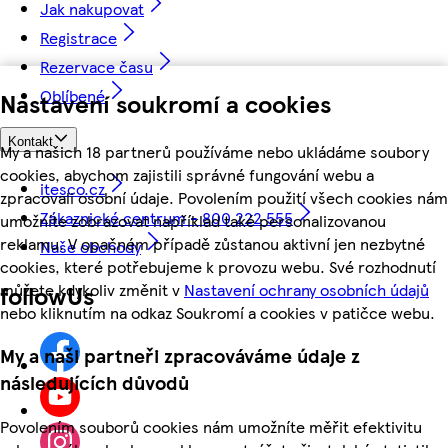
Jak nakupovat
Registrace
Rezervace času
Oblíbené
Nastavení soukromí a cookies
Kontakt
My a našich 18 partnerů používáme nebo ukládáme soubory
cookies, abychom zajistili správné fungování webu a
itesco.cz
zpracovali osobní údaje. Povolením použití všech cookies nám
Zákaznické centrum - 800 222 555
umožníte zobrazovat například také personalizovanou
reklamu. V opačném případě zůstanou aktivní jen nezbytné
Naše obchody
cookies, které potřebujeme k provozu webu. Své rozhodnutí
můžete kdykoliv změnit v
Nastavení ochrany osobních údajů
followUs
nebo kliknutím na odkaz Soukromí a cookies v patičce webu.
My a naši partneři zpracováváme údaje z
následujících důvodů
Povolením souborů cookies nám umožníte měřit efektivitu