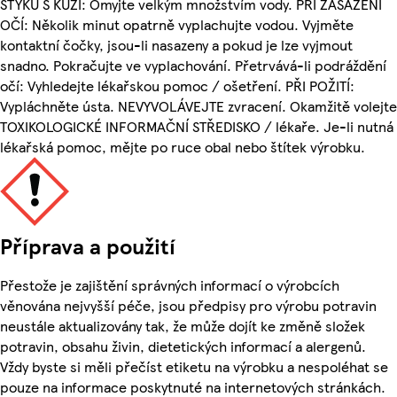
STYKU S KŮŽÍ: Omyjte velkým množstvím vody. PŘI ZASAŽENÍ
OČÍ: Několik minut opatrně vyplachujte vodou. Vyjměte
kontaktní čočky, jsou-li nasazeny a pokud je lze vyjmout
snadno. Pokračujte ve vyplachování. Přetrvává-li podráždění
očí: Vyhledejte lékařskou pomoc / ošetření. PŘI POŽITÍ:
Vypláchněte ústa. NEVYVOLÁVEJTE zvracení. Okamžitě volejte
TOXIKOLOGICKÉ INFORMAČNÍ STŘEDISKO / lékaře. Je-li nutná
lékařská pomoc, mějte po ruce obal nebo štítek výrobku.
Příprava a použití
Přestože je zajištění správných informací o výrobcích
věnována nejvyšší péče, jsou předpisy pro výrobu potravin
neustále aktualizovány tak, že může dojít ke změně složek
potravin, obsahu živin, dietetických informací a alergenů.
Vždy byste si měli přečíst etiketu na výrobku a nespoléhat se
pouze na informace poskytnuté na internetových stránkách.