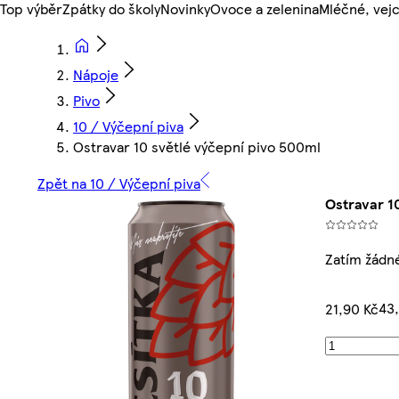
Top výběr
Zpátky do školy
Novinky
Ovoce a zelenina
Mléčné, vejc
Nápoje
Pivo
10 / Výčepní piva
Ostravar 10 světlé výčepní pivo 500ml
Zpět na 10 / Výčepní piva
Ostravar 1
Zatím žádn
43,
21,90 Kč