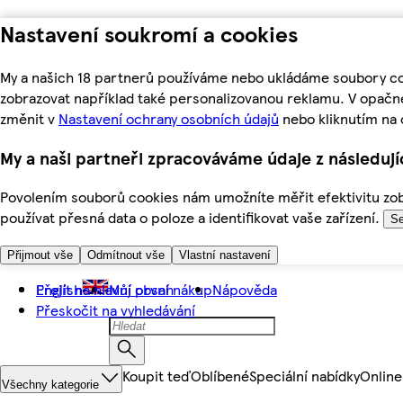
Nastavení soukromí a cookies
My a našich 18 partnerů používáme nebo ukládáme soubory coo
zobrazovat například také personalizovanou reklamu. V opačn
změnit v
Nastavení ochrany osobních údajů
nebo kliknutím na 
My a naši partneři zpracováváme údaje z následuj
Povolením souborů cookies nám umožníte měřit efektivitu zobr
používat přesná data o poloze a identifikovat vaše zařízení.
Se
Přijmout vše
Odmítnout vše
Vlastní nastavení
Přejít na hlavní obsah
English
Můj první nákup
Nápověda
Přeskočit na vyhledávání
Koupit teď
Oblíbené
Speciální nabídky
Online
Všechny kategorie