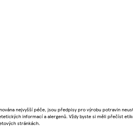
nována nejvyšší péče, jsou předpisy pro výrobu potravin neust
etetických informací a alergenů. Vždy byste si měli přečíst eti
etových stránkách.