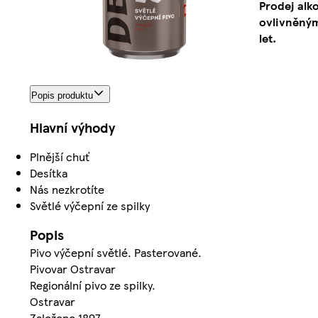
Prodej alk
ovlivněným
let.
Popis produktu
Hlavní výhody
Plnější chuť
Desítka
Nás nezkrotíte
Světlé výčepní ze spilky
Popis
Pivo výčepní světlé. Pasterované.
Pivovar Ostravar
Regionální pivo ze spilky.
Ostravar
Založeno 1897.