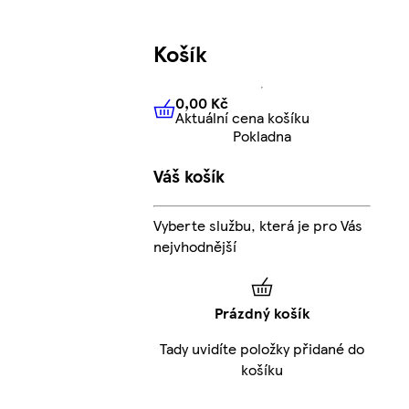
Košík
0,00 Kč
Aktuální cena košíku
0,00 Kč
Aktuální cena košíku
Pokladna
Váš košík
Vyberte službu, která je pro Vás
nejvhodnější
Prázdný košík
Tady uvidíte položky přidané do
košíku