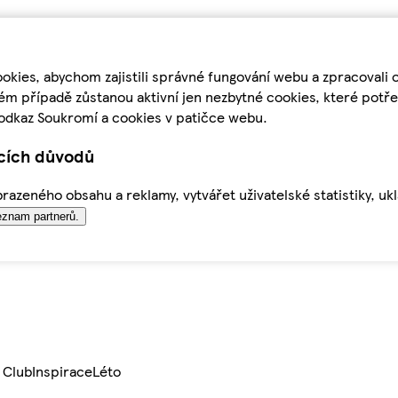
kies, abychom zajistili správné fungování webu a zpracovali 
ém případě zůstanou aktivní jen nezbytné cookies, které pot
odkaz Soukromí a cookies v patičce webu.
ících důvodů
azeného obsahu a reklamy, vytvářet uživatelské statistiky, uk
znam partnerů.
 Club
Inspirace
Léto