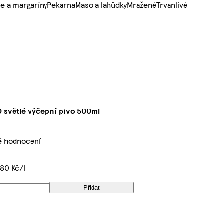
e a margaríny
Pekárna
Maso a lahůdky
Mražené
Trvanlivé
0 světlé výčepní pivo 500ml
é hodnocení
80 Kč/l
Přidat