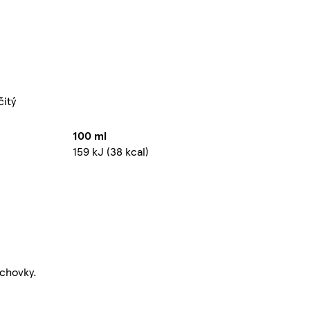
čitý
100 ml
159 kJ (38 kcal)
echovky.