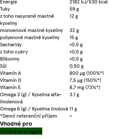
Energie
2182 kJ/530 kcal
Tuky
59 g
z toho nasycené mastné
12 g
kyseliny
monoenové mastné kyseliny
32 g
polyenové mastné kyseliny
15 g
Sacharidy
<0,5 g
z toho cukry
<0,5 g
Bílkoviny
<0,5 g
Sůl
0,50 g
Vitamín A
800 µg (100%*)
Vitamín D
7,5 µg (150%*)
Vitamín E
8,7 mg (73%*)
Omega 3 (g) / Kyselina alfa-
3,1 g
linolenová
Omega 6 (g) / Kyselina linolová
11 g
*Denní referenční příjem
-
Vhodné pro
Vhodné pro vegany