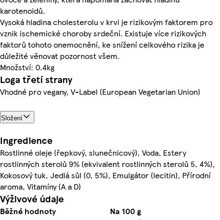
karotenoidů.
Vysoká hladina cholesterolu v krvi je rizikovým faktorem pro
vznik ischemické choroby srdeční. Existuje více rizikových
faktorů tohoto onemocnění, ke snížení celkového rizika je
důležité věnovat pozornost všem.
Množství: 0.4kg
Loga třetí strany
Vhodné pro vegany, V-Label (European Vegetarian Union)
Složení
Ingredience
Rostlinné oleje (řepkový, slunečnicový), Voda, Estery
rostlinných sterolů 9% (ekvivalent rostlinných sterolů 5, 4%),
Kokosový tuk, Jedlá sůl (0, 5%), Emulgátor (lecitin), Přírodní
aroma, Vitamíny (A a D)
Výživové údaje
Běžné hodnoty
Na 100 g