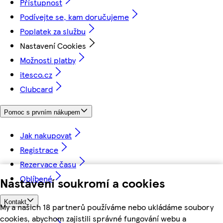
Přístupnost
Podívejte se, kam doručujeme
Poplatek za službu
Nastavení Cookies
Možnosti platby
itesco.cz
Clubcard
Pomoc s prvním nákupem
Jak nakupovat
Registrace
Rezervace času
Oblíbené
Nastavení soukromí a cookies
Kontakt
My a našich 18 partnerů používáme nebo ukládáme soubory
cookies, abychom zajistili správné fungování webu a