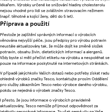
lékařem. Výrobky určené ke snižování hladiny cholesterolu
nejsou vhodné pro lidi se zvláštním stravovacím režimem
(např. těhotné a kojící ženy, děti do 5 let).
Příprava a použití
Přestože je zajištění správných informací o výrobcích
věnována nejvyšší péče, jsou předpisy pro výrobu potravin
neustále aktualizovány tak, že může dojít ke změně složek
potravin, obsahu živin, dietetických informací a alergenů.
Vždy byste si měli přečíst etiketu na výrobku a nespoléhat se
pouze na informace poskytnuté na internetových stránkách.
V případě jakýchkoliv Vašich dotazů nebo potřeby získat radu
ohledně výrobků značky Tesco, kontaktujte prosím Oddělení
pro služby zákazníkům Tesco nebo výrobce daného výrobku,
pokdu se nejedná o výrobek značky Tesco.
I přesto, že jsou informace o výrobcích pravidelně
aktualizovány, Tesco nemůže přijmout odpovědnost za
jakékoliv nesprávné informace. To však nemá vliv na Vaše