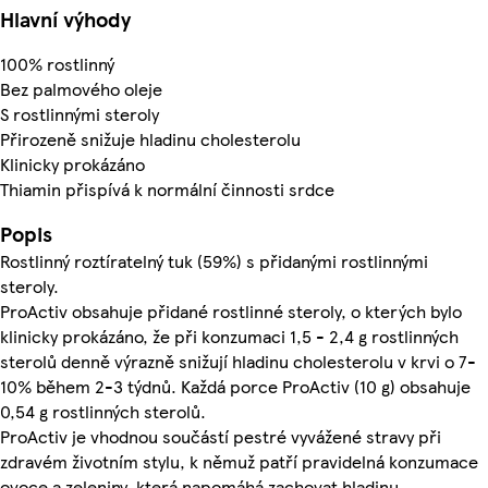
Hlavní výhody
100% rostlinný
Bez palmového oleje
S rostlinnými steroly
Přirozeně snižuje hladinu cholesterolu
Klinicky prokázáno
Thiamin přispívá k normální činnosti srdce
Popis
Rostlinný roztíratelný tuk (59%) s přidanými rostlinnými
steroly.
ProActiv obsahuje přidané rostlinné steroly, o kterých bylo
klinicky prokázáno, že při konzumaci 1,5 - 2,4 g rostlinných
sterolů denně výrazně snižují hladinu cholesterolu v krvi o 7-
10% během 2-3 týdnů. Každá porce ProActiv (10 g) obsahuje
0,54 g rostlinných sterolů.
ProActiv je vhodnou součástí pestré vyvážené stravy při
zdravém životním stylu, k němuž patří pravidelná konzumace
ovoce a zeleniny, která napomáhá zachovat hladinu