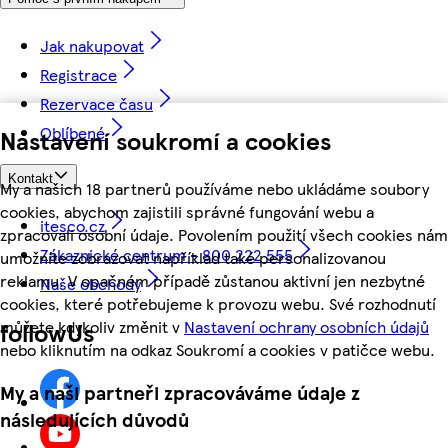
Jak nakupovat
Registrace
Rezervace času
Oblíbené
Nastavení soukromí a cookies
Kontakt
My a našich 18 partnerů používáme nebo ukládáme soubory
cookies, abychom zajistili správné fungování webu a
itesco.cz
zpracovali osobní údaje. Povolením použití všech cookies nám
Zákaznické centrum - 800 222 555
umožníte zobrazovat například také personalizovanou
reklamu. V opačném případě zůstanou aktivní jen nezbytné
Naše obchody
cookies, které potřebujeme k provozu webu. Své rozhodnutí
můžete kdykoliv změnit v
Nastavení ochrany osobních údajů
followUs
nebo kliknutím na odkaz Soukromí a cookies v patičce webu.
My a naši partneři zpracováváme údaje z
následujících důvodů