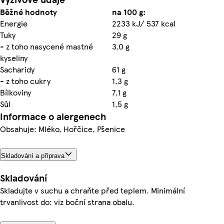
Běžné hodnoty
na 100 g:
Energie
2233 kJ/ 537 kcal
Tuky
29 g
- z toho nasycené mastné
3,0 g
kyseliny
Sacharidy
61 g
- z toho cukry
1,3 g
Bílkoviny
7,1 g
Sůl
1,5 g
Informace o alergenech
Obsahuje: Mléko, Hořčice, Pšenice
Skladování a příprava
Skladování
Skladujte v suchu a chraňte před teplem. Minimální
trvanlivost do: viz boční strana obalu.