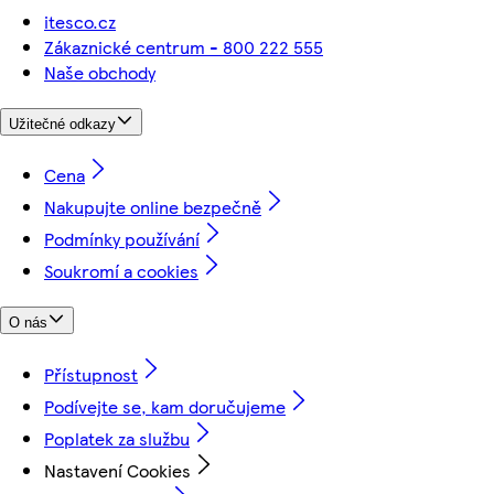
itesco.cz
Zákaznické centrum - 800 222 555
Naše obchody
Užitečné odkazy
Cena
Nakupujte online bezpečně
Podmínky používání
Soukromí a cookies
O nás
Přístupnost
Podívejte se, kam doručujeme
Poplatek za službu
Nastavení Cookies