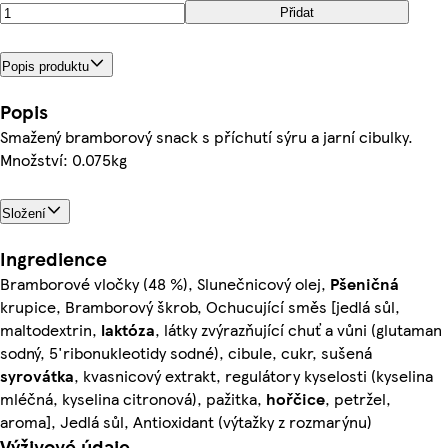
Přidat
Popis produktu
Popis
Smažený bramborový snack s příchutí sýru a jarní cibulky.
Množství: 0.075kg
Složení
Ingredience
Bramborové vločky (48 %), Slunečnicový olej,
Pšeničná
krupice, Bramborový škrob, Ochucující směs [jedlá sůl,
maltodextrin,
laktóza
, látky zvýrazňující chuť a vůni (glutaman
sodný, 5'ribonukleotidy sodné), cibule, cukr, sušená
syrovátka
, kvasnicový extrakt, regulátory kyselosti (kyselina
mléčná, kyselina citronová), pažitka,
hořčice
, petržel,
aroma], Jedlá sůl, Antioxidant (výtažky z rozmarýnu)
Výživové údaje