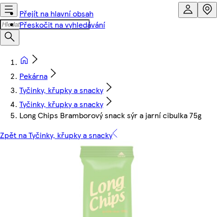
Přejít na hlavní obsah
Přeskočit na vyhledávání
Pekárna
Tyčinky, křupky a snacky
Tyčinky, křupky a snacky
Long Chips Bramborový snack sýr a jarní cibulka 75g
Zpět na Tyčinky, křupky a snacky