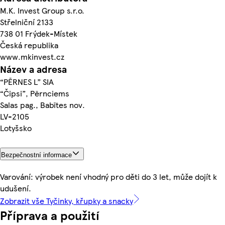
M.K. Invest Group s.r.o.
Střelniční 2133
738 01 Frýdek-Místek
Česká republika
www.mkinvest.cz
Název a adresa
“PĒRNES L” SIA
“Čipsi”, Pērnciems
Salas pag., Babītes nov.
LV-2105
Lotyšsko
Bezpečnostní informace
Varování: výrobek není vhodný pro děti do 3 let, může dojít k
udušení.
Zobrazit vše Tyčinky, křupky a snacky
Příprava a použití