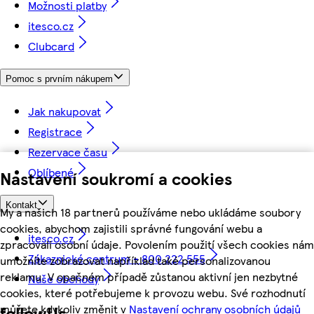
Možnosti platby
itesco.cz
Clubcard
Pomoc s prvním nákupem
Jak nakupovat
Registrace
Rezervace času
Oblíbené
Nastavení soukromí a cookies
Kontakt
My a našich 18 partnerů používáme nebo ukládáme soubory
cookies, abychom zajistili správné fungování webu a
itesco.cz
zpracovali osobní údaje. Povolením použití všech cookies nám
Zákaznické centrum - 800 222 555
umožníte zobrazovat například také personalizovanou
reklamu. V opačném případě zůstanou aktivní jen nezbytné
Naše obchody
cookies, které potřebujeme k provozu webu. Své rozhodnutí
můžete kdykoliv změnit v
Nastavení ochrany osobních údajů
followUs