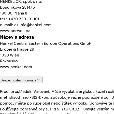
HENKEL ČR, spol. s r.o.
Boudníkova 2514/5
180 00 Praha 8
tel.: +420 220 101 101
e-mail: cz.info@henkel.com
www.perwoll.cz
Název a adresa
Henkel Central Eastern Europe Operations GmbH
Erdbergstrasse 29
1030 Wien
Rakousko
www.henkel.com
Bezpečnostní informace
Prací prostředek. Varování. Může vyvolat alergickou kožní rea
methylisothiazol-3(2H)-on. Způsobuje vážné podráždění očí. J
pomoc, mějte po ruce obal nebo štítek výrobku. Uchovávejte
Používejte ochranné brýle. PŘI STYKU S KŮŽÍ: Omyjte velkým m