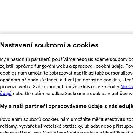
Nastavení soukromí a cookies
My a našich 18 partnerů používáme nebo ukládáme soubory c
zajistili správné fungování webu a zpracovali osobní údaje. Po
cookies nám umožníte zobrazovat například také personalizo
opačném případě zůstanou aktivní jen nezbytné cookies, kte
provozu webu. Své rozhodnutí můžete kdykoliv změnit v
Nasta
údajů
nebo kliknutím na odkaz Soukromí a cookies v patičce w
My a naši partneři zpracováváme údaje z následuj
Povolením souborů cookies nám umožníte měřit efektivitu zo
reklamy, vytvářet uživatelské statistiky, ukládat nebo přistup
vašem zařízení, používat přesná data o poloze a identifikovat v