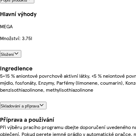
Popis produktu
Hlavní výhody
MEGA
Množství: 3.75l
Složení
Ingredience
5-15 % aniontové povrchově aktivní látky, <5 % neiontové povrc
mýdlo, fosfonáty, Enzymy, Parfémy (limonene, coumarin), Konze
benzisothiazolinone, methylisothiazolinone
Skladování a příprava
Příprava a používání
Při výběru pracího programu dbejte doporučení uvedeného n
oblečení. Pokud perete jemné prádlo v automatické pračce, ne