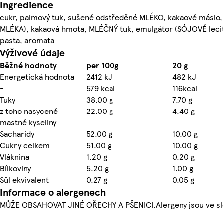
Ingredience
cukr, palmový tuk, sušené odstředěné MLÉKO, kakaové máslo, 
MLÉKA), kakaová hmota, MLÉČNÝ tuk, emulgátor (SÓJOVÉ leci
pasta, aromata
Výživové údaje
Běžné hodnoty
per 100g
20 g
Energetická hodnota
2412 kJ
482 kJ
-
579 kcal
116kcal
Tuky
38.00 g
7.70 g
z toho nasycené
22.00 g
4.40 g
mastné kyseliny
Sacharidy
52.00 g
10.00 g
Cukry celkem
51.00 g
10.00 g
Vláknina
1.20 g
0.20 g
Bílkoviny
5.20 g
1.00 g
Sůl ekvivalent
0.27 g
0.05 g
Informace o alergenech
MŮŽE OBSAHOVAT JINÉ OŘECHY A PŠENICI.Alergeny jsou ve sl