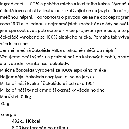
ingrediencí - 100% alpského mléka a kvalitního kakaa. Vyznač
čokoládovou chutí a texturou rozplývající se na jazyku. To vše
mléčnou náplní. Podrobnosti o původu kakaa na cocoaprogram.in
roce 1901 a je jednou z nejznámějších značek čokolády na svět
je inspirovat své spotřebitele k více projevům jemnosti, a to 
čokoládě vyrobené ze 100% alpského mléka. Pomáhá tak vytv
všedního dne.
Jemná mléčná čokoláda Milka s lahodně mléčnou náplní
Věnujeme péči výběru a pražení našich kakaových bobů, prot
a prvotřídní kvalitu naší čokolády.
Mléčná čokoláda vyrobená ze 100% alpského mléka
Nejjemnější čokoláda rozplývající se na jazyku
Milka přináší kvalitní čokoládu už od roku 1901
Milka přináší ty nejjemnější okamžiky všedního dne
Množství: 0.1kg
20 g
Energie
482kJ
116kcal
6.00%
referenčního příjmu