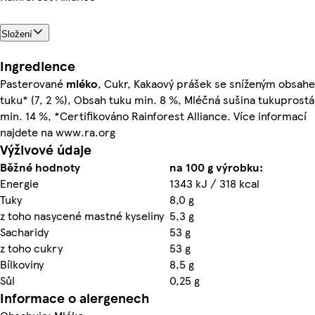
Složení
Ingredience
Pasterované
mléko
, Cukr, Kakaový prášek se sníženým obsah
tuku* (7, 2 %), Obsah tuku min. 8 %, Mléčná sušina tukuprostá
min. 14 %, *Certifikováno Rainforest Alliance. Více informací
najdete na www.ra.org
Výživové údaje
Běžné hodnoty
na 100 g výrobku:
Energie
1343 kJ / 318 kcal
Tuky
8,0 g
z toho nasycené mastné kyseliny
5,3 g
Sacharidy
53 g
z toho cukry
53 g
Bílkoviny
8,5 g
Sůl
0,25 g
Informace o alergenech