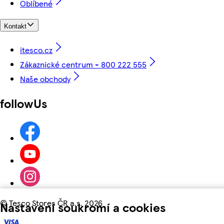
Oblíbené
Kontakt
itesco.cz
Zákaznické centrum - 800 222 555
Naše obchody
followUs
©
Tesco Stores ČR a.s. 2026
Nastavení soukromí a cookies