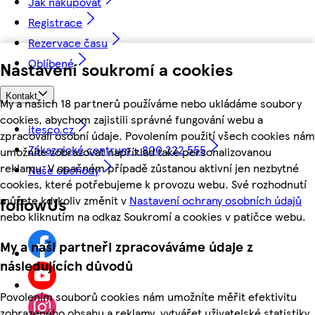
Jak nakupovat
Registrace
Rezervace času
Oblíbené
Nastavení soukromí a cookies
Kontakt
My a našich 18 partnerů používáme nebo ukládáme soubory
cookies, abychom zajistili správné fungování webu a
itesco.cz
zpracovali osobní údaje. Povolením použití všech cookies nám
Zákaznické centrum - 800 222 555
umožníte zobrazovat například také personalizovanou
reklamu. V opačném případě zůstanou aktivní jen nezbytné
Naše obchody
cookies, které potřebujeme k provozu webu. Své rozhodnutí
můžete kdykoliv změnit v
Nastavení ochrany osobních údajů
followUs
nebo kliknutím na odkaz Soukromí a cookies v patičce webu.
My a naši partneři zpracováváme údaje z
následujících důvodů
Povolením souborů cookies nám umožníte měřit efektivitu
zobrazeného obsahu a reklamy, vytvářet uživatelské statistiky,