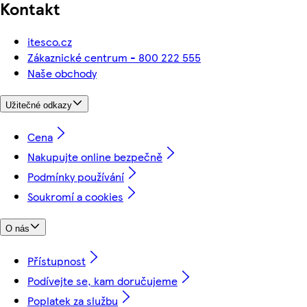
Kontakt
itesco.cz
Zákaznické centrum - 800 222 555
Naše obchody
Užitečné odkazy
Cena
Nakupujte online bezpečně
Podmínky používání
Soukromí a cookies
O nás
Přístupnost
Podívejte se, kam doručujeme
Poplatek za službu