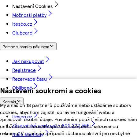
Nastavení Cookies
Možnosti platby
itesco.cz
Clubcard
Pomoc s prvním nákupem
Jak nakupovat
Registrace
Rezervace času
Oblíbené
Nastavení soukromí a cookies
Kontakt
My a našich 18 partnerů používáme nebo ukládáme soubory
cookies, abychom zajistili správné fungování webu a
itesco.cz
zpracovali osobní údaje. Povolením použití všech cookies nám
Zákaznické centrum - 800 222 555
umožníte zobrazovat například také personalizovanou
reklamu. V opačném případě zůstanou aktivní jen nezbytné
Naše obchody