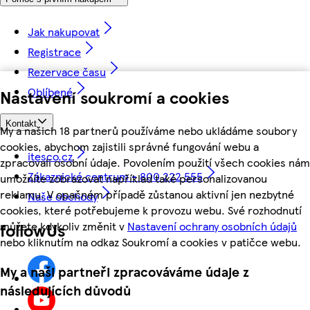
Jak nakupovat
Registrace
Rezervace času
Oblíbené
Nastavení soukromí a cookies
Kontakt
My a našich 18 partnerů používáme nebo ukládáme soubory
cookies, abychom zajistili správné fungování webu a
itesco.cz
zpracovali osobní údaje. Povolením použití všech cookies nám
Zákaznické centrum - 800 222 555
umožníte zobrazovat například také personalizovanou
reklamu. V opačném případě zůstanou aktivní jen nezbytné
Naše obchody
cookies, které potřebujeme k provozu webu. Své rozhodnutí
můžete kdykoliv změnit v
Nastavení ochrany osobních údajů
followUs
nebo kliknutím na odkaz Soukromí a cookies v patičce webu.
My a naši partneři zpracováváme údaje z
následujících důvodů