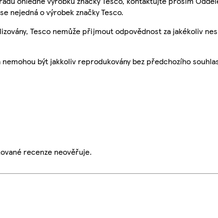
 radu ohledně výrobků značky Tesco, kontaktujte prosím Odděl
se nejedná o výrobek značky Tesco.
ualizovány, Tesco nemůže přijmout odpovědnost za jakékoliv ne
a nemohou být jakkoliv reprodukovány bez předchozího souhla
ikované recenze neověřuje.