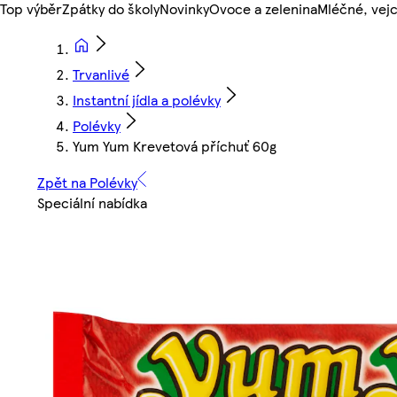
Top výběr
Zpátky do školy
Novinky
Ovoce a zelenina
Mléčné, vejc
Trvanlivé
Instantní jídla a polévky
Polévky
Yum Yum Krevetová příchuť 60g
Zpět na Polévky
Speciální nabídka