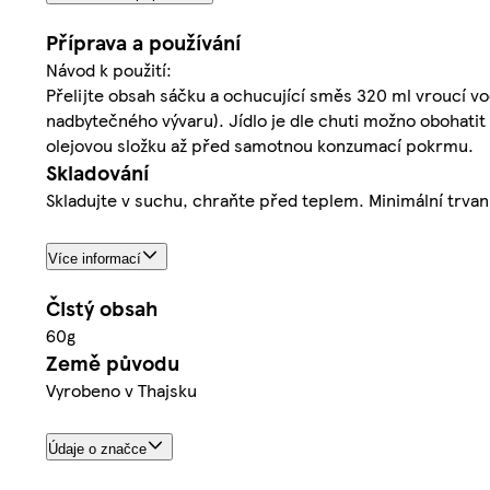
Příprava a používání
Návod k použití:
Přelijte obsah sáčku a ochucující směs 320 ml vroucí vod
nadbytečného vývaru). Jídlo je dle chuti možno obohati
olejovou složku až před samotnou konzumací pokrmu.
Skladování
Skladujte v suchu, chraňte před teplem. Minimální trvan
Více informací
Čistý obsah
60g
Země původu
Vyrobeno v Thajsku
Údaje o značce