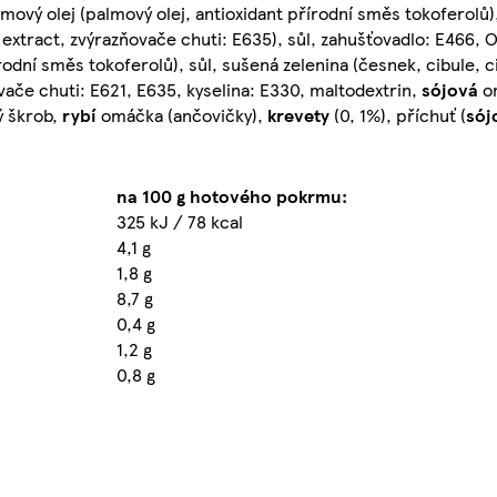
ový olej (palmový olej, antioxidant přírodní směs tokoferolů)
 extract, zvýrazňovače chuti: E635), sůl, zahušťovadlo: E466,
írodní směs tokoferolů), sůl, sušená zelenina (česnek, cibule, c
ňovače chuti: E621, E635, kyselina: E330, maltodextrin,
sójová
om
ý škrob,
rybí
omáčka (ančovičky),
krevety
(0, 1%), příchuť (
sój
na 100 g hotového pokrmu:
325 kJ / 78 kcal
4,1 g
1,8 g
8,7 g
0,4 g
1,2 g
0,8 g