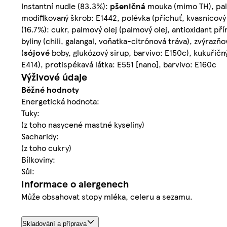
Instantní nudle (83.3%):
pšeničná
mouka (mimo TH), palm
modifikovaný škrob: E1442, polévka (příchuť, kvasnicový
(16.7%): cukr, palmový olej (palmový olej, antioxidant př
byliny (chili, galangal, voňatka-citrónová tráva), zvýraz
(
sójové
boby, glukózový sirup, barvivo: E150c), kukuřičn
E414), protispékavá látka: E551 [nano], barvivo: E160c
Výživové údaje
Běžné hodnoty
Energetická hodnota:
Tuky:
(z toho nasycené mastné kyseliny)
Sacharidy:
(z toho cukry)
Bílkoviny:
Sůl:
Informace o alergenech
Může obsahovat stopy mléka, celeru a sezamu.
Skladování a příprava