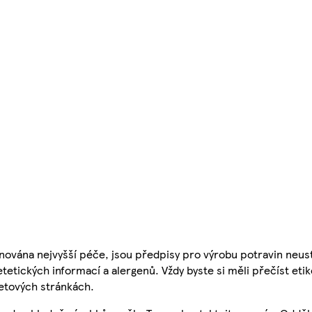
nována nejvyšší péče, jsou předpisy pro výrobu potravin neust
etetických informací a alergenů. Vždy byste si měli přečíst eti
etových stránkách.