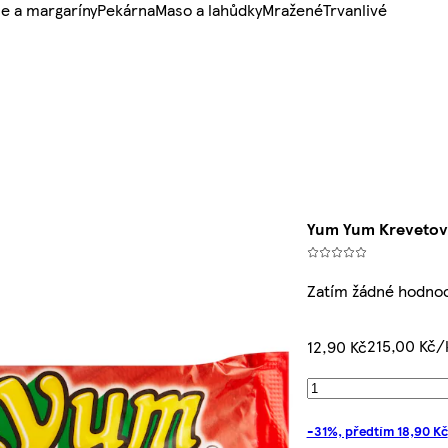
e a margaríny
Pekárna
Maso a lahůdky
Mražené
Trvanlivé
Yum Yum Krevetov
Zatím žádné hodno
215,00 Kč/
12,90 Kč
-31%, předtím 18,90 Kč