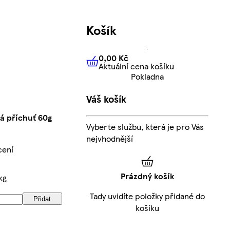
Košík
0,00 Kč
Aktuální cena košíku
0,00 Kč
Aktuální cena košíku
Pokladna
Váš košík
á příchuť 60g
Vyberte službu, která je pro Vás
nejvhodnější
cení
Prázdný košík
kg
Tady uvidíte položky přidané do
Přidat
košíku