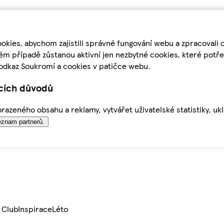
kies, abychom zajistili správné fungování webu a zpracovali 
ém případě zůstanou aktivní jen nezbytné cookies, které pot
odkaz Soukromí a cookies v patičce webu.
ících důvodů
azeného obsahu a reklamy, vytvářet uživatelské statistiky, uk
znam partnerů.
 Club
Inspirace
Léto