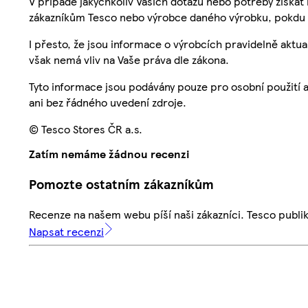
V případě jakýchkoliv Vašich dotazů nebo potřeby získat
zákazníkům Tesco nebo výrobce daného výrobku, pokdu 
I přesto, že jsou informace o výrobcích pravidelně akt
však nemá vliv na Vaše práva dle zákona.
Tyto informace jsou podávány pouze pro osobní použití 
ani bez řádného uvedení zdroje.
© Tesco Stores ČR a.s.
Zatím nemáme žádnou recenzi
Pomozte ostatním zákazníkům
Recenze na našem webu píší naši zákazníci. Tesco publ
Napsat recenzi