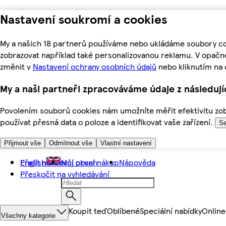
Nastavení soukromí a cookies
My a našich 18 partnerů používáme nebo ukládáme soubory coo
zobrazovat například také personalizovanou reklamu. V opačn
změnit v
Nastavení ochrany osobních údajů
nebo kliknutím na 
My a naši partneři zpracováváme údaje z následuj
Povolením souborů cookies nám umožníte měřit efektivitu zobr
používat přesná data o poloze a identifikovat vaše zařízení.
Se
Přijmout vše
Odmítnout vše
Vlastní nastavení
Přejít na hlavní obsah
English
Můj první nákup
Nápověda
Přeskočit na vyhledávání
Koupit teď
Oblíbené
Speciální nabídky
Online
Všechny kategorie