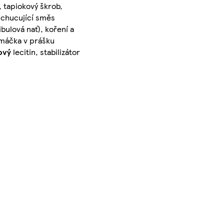
, tapiokový škrob,
 Ochucující směs
ibulová nať), koření a
áčka v prášku
ový
lecitin, stabilizátor