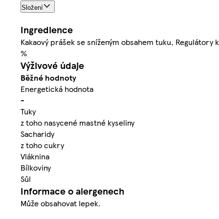
Složení
Ingredience
Kakaový prášek se sníženým obsahem tuku, Regulátory ky
%
Výživové údaje
Běžné hodnoty
Energetická hodnota
-
Tuky
z toho nasycené mastné kyseliny
Sacharidy
z toho cukry
Vláknina
Bílkoviny
Sůl
Informace o alergenech
Může obsahovat lepek.