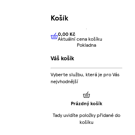
Košík
0,00 Kč
Aktuální cena košíku
0,00 Kč
Aktuální cena košíku
Pokladna
Váš košík
Vyberte službu, která je pro Vás
nejvhodnější
Prázdný košík
Tady uvidíte položky přidané do
košíku