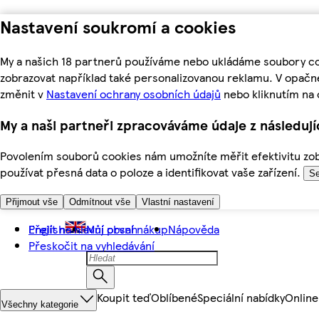
Nastavení soukromí a cookies
My a našich 18 partnerů používáme nebo ukládáme soubory coo
zobrazovat například také personalizovanou reklamu. V opačn
změnit v
Nastavení ochrany osobních údajů
nebo kliknutím na 
My a naši partneři zpracováváme údaje z následuj
Povolením souborů cookies nám umožníte měřit efektivitu zobr
používat přesná data o poloze a identifikovat vaše zařízení.
Se
Přijmout vše
Odmítnout vše
Vlastní nastavení
Přejít na hlavní obsah
English
Můj první nákup
Nápověda
Přeskočit na vyhledávání
Koupit teď
Oblíbené
Speciální nabídky
Online
Všechny kategorie