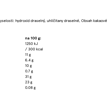
selosti: hydroxid draselný, uhličitany draselné, Obsah kakaov
na 100 g:
1250 kJ
/ 300 kcal
11 g
6.4 g
10 g
0.7 g
31 g
23 g
0.08 g