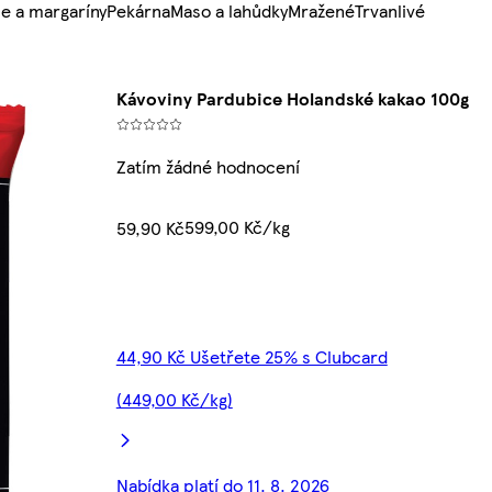
e a margaríny
Pekárna
Maso a lahůdky
Mražené
Trvanlivé
Kávoviny Pardubice Holandské kakao 100g
Zatím žádné hodnocení
599,00 Kč/kg
59,90 Kč
44,90 Kč Ušetřete 25% s Clubcard
(449,00 Kč/kg)
Nabídka platí do 11. 8. 2026