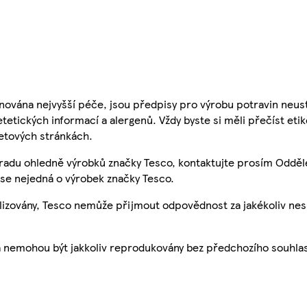
nována nejvyšší péče, jsou předpisy pro výrobu potravin neust
etetických informací a alergenů. Vždy byste si měli přečíst eti
etových stránkách.
 radu ohledně výrobků značky Tesco, kontaktujte prosím Odděl
se nejedná o výrobek značky Tesco.
ualizovány, Tesco nemůže přijmout odpovědnost za jakékoliv ne
a nemohou být jakkoliv reprodukovány bez předchozího souhla