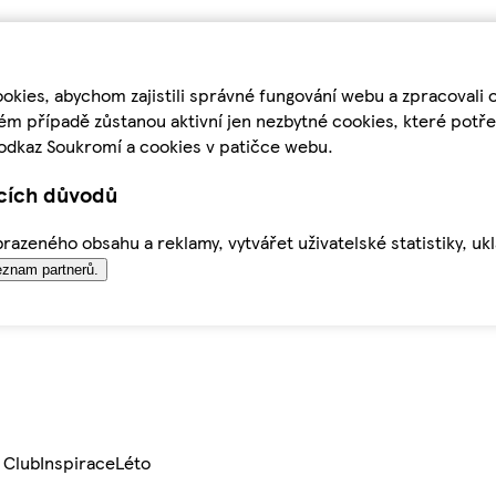
kies, abychom zajistili správné fungování webu a zpracovali 
ém případě zůstanou aktivní jen nezbytné cookies, které pot
odkaz Soukromí a cookies v patičce webu.
ících důvodů
azeného obsahu a reklamy, vytvářet uživatelské statistiky, uk
znam partnerů.
 Club
Inspirace
Léto