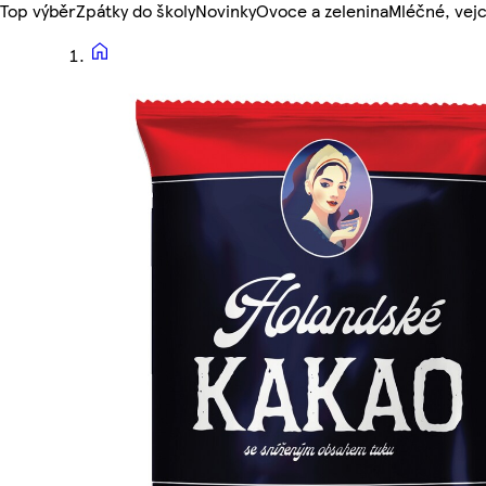
Top výběr
Zpátky do školy
Novinky
Ovoce a zelenina
Mléčné, vejc