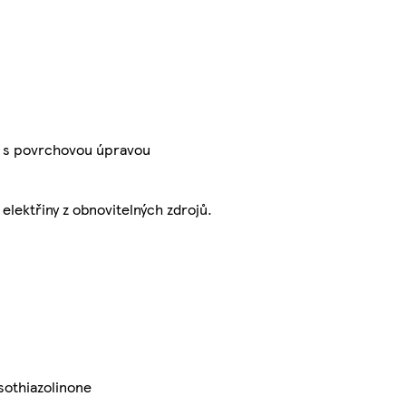
hů s povrchovou úpravou
elektřiny z obnovitelných zdrojů.
sothiazolinone