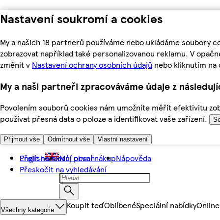
Nastavení soukromí a cookies
My a našich 18 partnerů používáme nebo ukládáme soubory coo
zobrazovat například také personalizovanou reklamu. V opačn
změnit v
Nastavení ochrany osobních údajů
nebo kliknutím na 
My a naši partneři zpracováváme údaje z následuj
Povolením souborů cookies nám umožníte měřit efektivitu zobr
používat přesná data o poloze a identifikovat vaše zařízení.
Se
Přijmout vše
Odmítnout vše
Vlastní nastavení
Přejít na hlavní obsah
English
Můj první nákup
Nápověda
Přeskočit na vyhledávání
Koupit teď
Oblíbené
Speciální nabídky
Online
Všechny kategorie