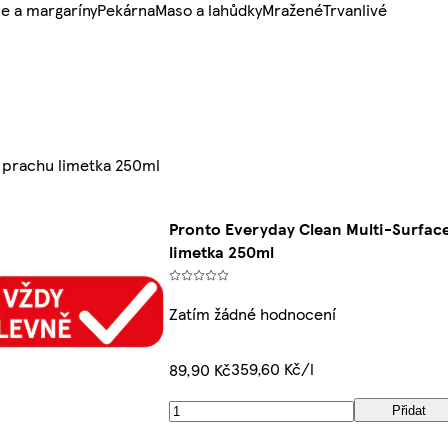
e a margaríny
Pekárna
Maso a lahůdky
Mražené
Trvanlivé
i prachu limetka 250ml
Pronto Everyday Clean Multi-Surface
limetka 250ml
Zatím žádné hodnocení
359,60 Kč/l
89,90 Kč
Přidat