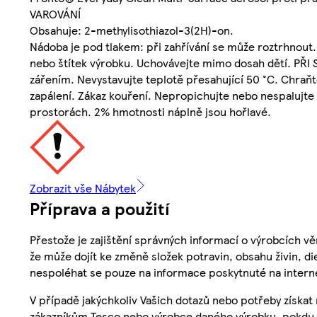
VAROVÁNÍ
Obsahuje: 2-methylisothiazol-3(2H)-on.
Nádoba je pod tlakem: při zahřívání se může roztrhnout.
nebo štítek výrobku. Uchovávejte mimo dosah dětí. PŘI
zářením. Nevystavujte teplotě přesahující 50 °C. Chraň
zapálení. Zákaz kouření. Nepropichujte nebo nespalujte 
prostorách. 2% hmotnosti náplně jsou hořlavé.
Zobrazit vše Nábytek
Příprava a použití
Přestože je zajištění správných informací o výrobcích vě
že může dojít ke změně složek potravin, obsahu živin, di
nespoléhat se pouze na informace poskytnuté na intern
V případě jakýchkoliv Vašich dotazů nebo potřeby získat
zákazníkům Tesco nebo výrobce daného výrobku, pokdu 