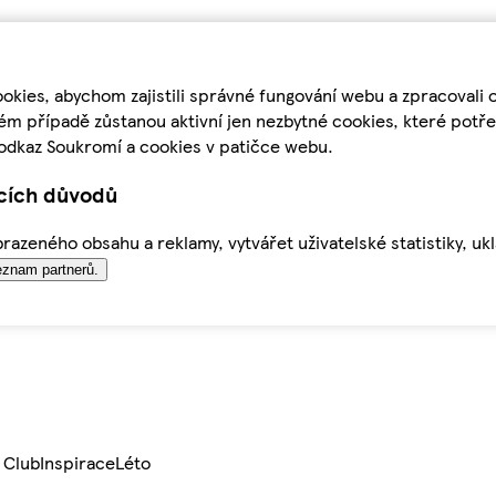
kies, abychom zajistili správné fungování webu a zpracovali 
ém případě zůstanou aktivní jen nezbytné cookies, které pot
odkaz Soukromí a cookies v patičce webu.
ících důvodů
azeného obsahu a reklamy, vytvářet uživatelské statistiky, uk
znam partnerů.
 Club
Inspirace
Léto