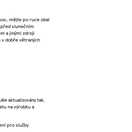
omoc, mějte po ruce obal
e před slunečním
 a jinými zdroji
e v dobře větraných
ále aktualizovány tak,
ketu na výrobku a
ení pro služby