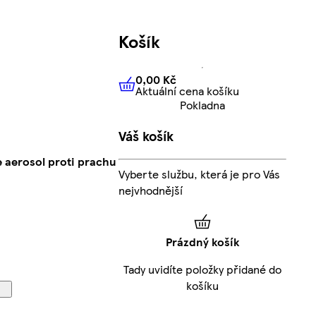
Košík
0,00 Kč
Aktuální cena košíku
0,00 Kč
Aktuální cena košíku
Pokladna
Váš košík
 aerosol proti prachu
Vyberte službu, která je pro Vás
nejvhodnější
Prázdný košík
Tady uvidíte položky přidané do
košíku