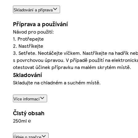
Skladování a příprava
Příprava a používání
Návod pro použití:
1. Protřepejte
2. Nastříkejte
3. Setřete. Neotáčejte víčkem. Nastříkejte na hadřík n
s povrchovou úpravou. V případě použití na elektronická
otestovat účinek přípravku na malém skrytém místě.
Skladování
Skladujte na chladném a suchém místě.
Více informací
Čistý obsah
250ml ℮
Údaje o značce