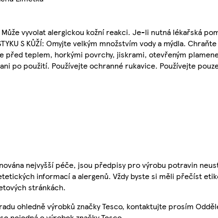
 Může vyvolat alergickou kožní reakci. Je-li nutná lékařská p
 STYKU S KŮŽĺ: Omyjte velkým množstvím vody a mýdla. Chraňt
te před teplem, horkými povrchy, jiskrami, otevřeným plamenem
ani po použití. Používejte ochranné rukavice. Používejte pouz
nována nejvyšší péče, jsou předpisy pro výrobu potravin neust
etetických informací a alergenů. Vždy byste si měli přečíst eti
etových stránkách.
 radu ohledně výrobků značky Tesco, kontaktujte prosím Odděl
se nejedná o výrobek značky Tesco.