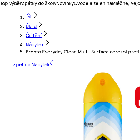
Top výběr
Zpátky do školy
Novinky
Ovoce a zelenina
Mléčné, vejc
Úklid
Čištění
Nábytek
Pronto Everyday Clean Multi-Surface aerosol prot
Zpět na Nábytek