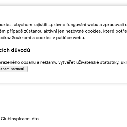
kies, abychom zajistili správné fungování webu a zpracovali 
ém případě zůstanou aktivní jen nezbytné cookies, které pot
odkaz Soukromí a cookies v patičce webu.
ících důvodů
azeného obsahu a reklamy, vytvářet uživatelské statistiky, uk
znam partnerů.
 Club
Inspirace
Léto