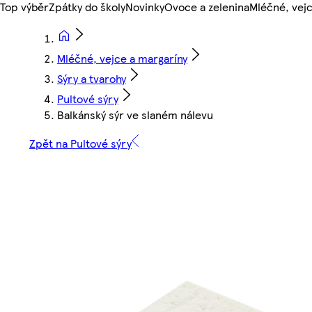
Top výběr
Zpátky do školy
Novinky
Ovoce a zelenina
Mléčné, vejc
Mléčné, vejce a margaríny
Sýry a tvarohy
Pultové sýry
Balkánský sýr ve slaném nálevu
Zpět na Pultové sýry