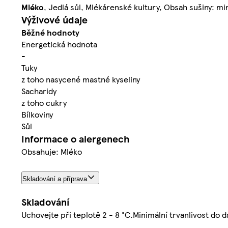
Mléko
, Jedlá sůl, Mlékárenské kultury, Obsah sušiny: mi
Výživové údaje
Běžné hodnoty
Energetická hodnota
-
Tuky
z toho nasycené mastné kyseliny
Sacharidy
z toho cukry
Bílkoviny
Sůl
Informace o alergenech
Obsahuje: Mléko
Skladování a příprava
Skladování
Uchovejte při teplotě 2 - 8 °C.Minimální trvanlivost do 