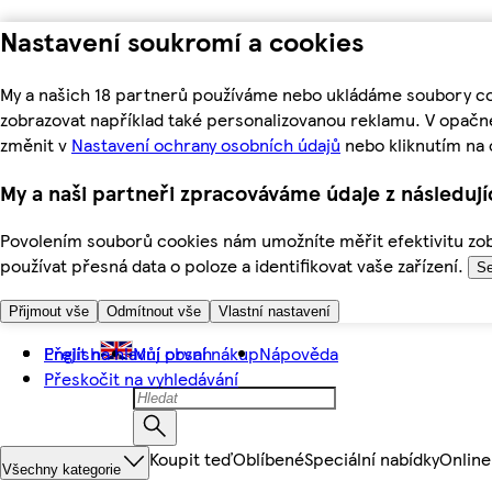
Nastavení soukromí a cookies
My a našich 18 partnerů používáme nebo ukládáme soubory coo
zobrazovat například také personalizovanou reklamu. V opačn
změnit v
Nastavení ochrany osobních údajů
nebo kliknutím na 
My a naši partneři zpracováváme údaje z následuj
Povolením souborů cookies nám umožníte měřit efektivitu zobr
používat přesná data o poloze a identifikovat vaše zařízení.
Se
Přijmout vše
Odmítnout vše
Vlastní nastavení
Přejít na hlavní obsah
English
Můj první nákup
Nápověda
Přeskočit na vyhledávání
Koupit teď
Oblíbené
Speciální nabídky
Online
Všechny kategorie