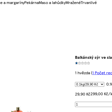
e a margaríny
Pekárna
Maso a lahůdky
Mražené
Trvanlivé
Balkánský sýr ve s
1 hvězda
(
1 Počet re
0.1
299,00 Kč/
29,90 Kč