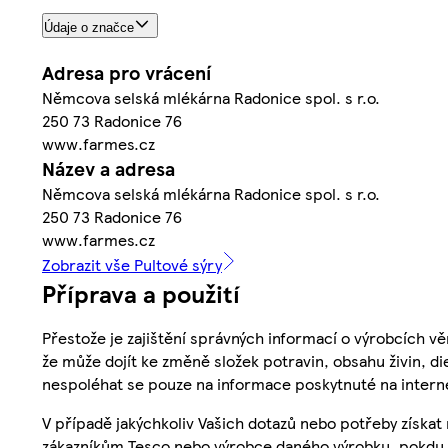
Údaje o značce
Adresa pro vrácení
Němcova selská mlékárna Radonice spol. s r.o.
250 73 Radonice 76
www.farmes.cz
Název a adresa
Němcova selská mlékárna Radonice spol. s r.o.
250 73 Radonice 76
www.farmes.cz
Zobrazit vše Pultové sýry
Příprava a použití
Přestože je zajištění správných informací o výrobcích vě
že může dojít ke změně složek potravin, obsahu živin, di
nespoléhat se pouze na informace poskytnuté na intern
V případě jakýchkoliv Vašich dotazů nebo potřeby získat
zákazníkům Tesco nebo výrobce daného výrobku, pokdu 