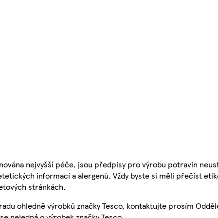
nována nejvyšší péče, jsou předpisy pro výrobu potravin neust
etetických informací a alergenů. Vždy byste si měli přečíst eti
etových stránkách.
 radu ohledně výrobků značky Tesco, kontaktujte prosím Odděl
se nejedná o výrobek značky Tesco.