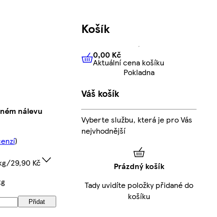
Košík
0,00 Kč
Aktuální cena košíku
0,00 Kč
Aktuální cena košíku
Pokladna
Váš košík
laném nálevu
Vyberte službu, která je pro Vás
nejvhodnější
cenzí
)
kg/29,90 Kč
Prázdný košík
kg
Tady uvidíte položky přidané do
košíku
Přidat