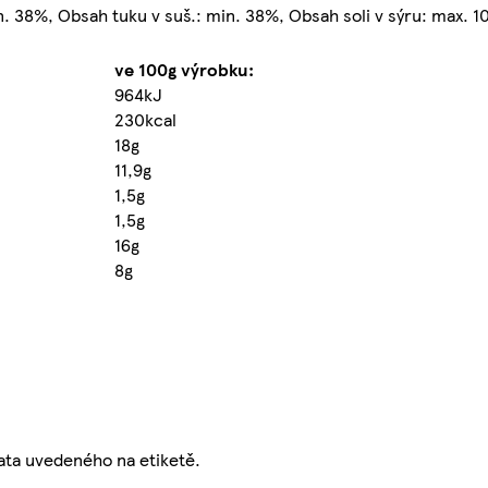
n. 38%, Obsah tuku v suš.: min. 38%, Obsah soli v sýru: max. 
ve 100g výrobku:
964kJ
230kcal
18g
11,9g
1,5g
1,5g
16g
8g
data uvedeného na etiketě.