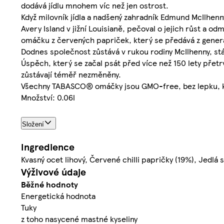
dodává jídlu mnohem víc než jen ostrost.
Když milovník jídla a nadšený zahradník Edmund McIlhen
Avery Island v jižní Louisianě, pečoval o jejich růst a o
omáčku z červených papriček, který se předává z gener
Dodnes společnost zůstává v rukou rodiny McIlhenny, st
Úspěch, který se začal psát před více než 150 lety přet
zůstávají téměř nezměněny.
Všechny TABASCO® omáčky jsou GMO-free, bez lepku, kos
Množství: 0.06l
Složení
Ingredience
Kvasný ocet lihový, Červené chilli papričky (19%), Jedlá s
Výživové údaje
Běžné hodnoty
Energetická hodnota
Tuky
z toho nasycené mastné kyseliny