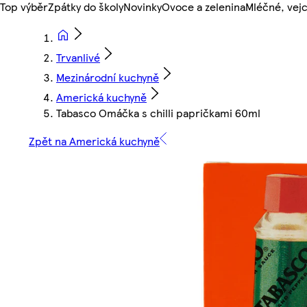
Top výběr
Zpátky do školy
Novinky
Ovoce a zelenina
Mléčné, vejc
Trvanlivé
Mezinárodní kuchyně
Americká kuchyně
Tabasco Omáčka s chilli papričkami 60ml
Zpět na Americká kuchyně