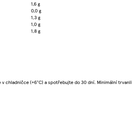
1,6 g
0,0 g
1,3 g
1,0 g
1,8 g
v chladničce (+6°C) a spotřebujte do 30 dní. Minimální trvanliv