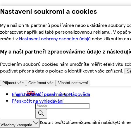
Nastavení soukromí a cookies
My a našich 18 partnerů používáme nebo ukládáme soubory coo
zobrazovat například také personalizovanou reklamu. V opačn
změnit v
Nastavení ochrany osobních údajů
nebo kliknutím na 
My a naši partneři zpracováváme údaje z následuj
Povolením souborů cookies nám umožníte měřit efektivitu zobr
používat přesná data o poloze a identifikovat vaše zařízení.
Se
Přijmout vše
Odmítnout vše
Vlastní nastavení
Přejít na hlavní obsah
English
Můj první nákup
Nápověda
Přeskočit na vyhledávání
Koupit teď
Oblíbené
Speciální nabídky
Online
Všechny kategorie