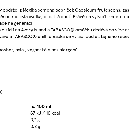
ny obdržel z Mexika semena papriček Capsicum frutescens, zas
dměnou mu byla vynikající ostrá chuť. Právě on vytvořil recept 
ace na generaci.
ále sídlí na Avery Island a TABASCO® omáčku dodává do více ne
rvává a TABASCO® chilli omáčka se vyrábí podle stejného recep
her, halal, veganské a bez alergenů.
ůl
na 100 ml
67 kJ / 16 kcal
0,7 g
0,2 g