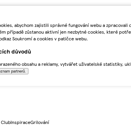
kies, abychom zajistili správné fungování webu a zpracovali 
ém případě zůstanou aktivní jen nezbytné cookies, které pot
odkaz Soukromí a cookies v patičce webu.
ících důvodů
azeného obsahu a reklamy, vytvářet uživatelské statistiky, uk
znam partnerů.
 Club
Inspirace
Grilování