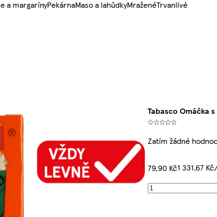
e a margaríny
Pekárna
Maso a lahůdky
Mražené
Trvanlivé
Tabasco Omáčka s 
Zatím žádné hodno
1 331,67 Kč
79,90 Kč