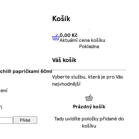
Košík
0,00 Kč
Aktuální cena košíku
0,00 Kč
Aktuální cena košíku
Pokladna
Váš košík
chilli papričkami 60ml
Vyberte službu, která je pro Vás
nejvhodnější
cení
Prázdný košík
/l
Tady uvidíte položky přidané do
Přidat
košíku