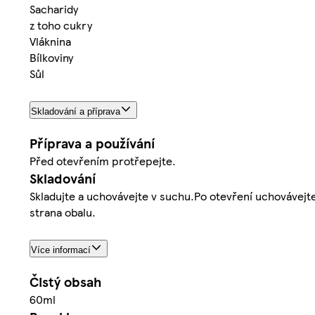
Sacharidy
z toho cukry
Vláknina
Bílkoviny
Sůl
Skladování a příprava
Příprava a používání
Před otevřením protřepejte.
Skladování
Skladujte a uchovávejte v suchu.Po otevření uchovávejte 
strana obalu.
Více informací
Čistý obsah
60ml