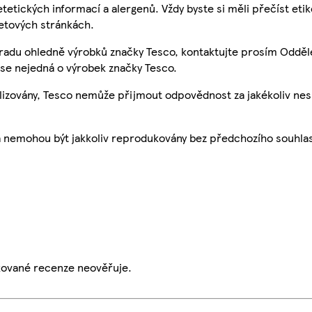
etetických informací a alergenů. Vždy byste si měli přečíst eti
etových stránkách.
 radu ohledně výrobků značky Tesco, kontaktujte prosím Odděl
se nejedná o výrobek značky Tesco.
ualizovány, Tesco nemůže přijmout odpovědnost za jakékoliv ne
a nemohou být jakkoliv reprodukovány bez předchozího souhla
ikované recenze neověřuje.