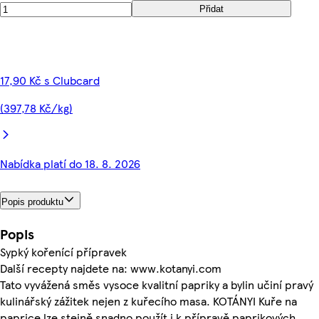
Přidat
17,90 Kč s Clubcard
(397,78 Kč/kg)
Nabídka platí do 18. 8. 2026
Popis produktu
Popis
Sypký kořenící přípravek
Další recepty najdete na: www.kotanyi.com
Tato vyvážená směs vysoce kvalitní papriky a bylin učiní pravý
kulinářský zážitek nejen z kuřecího masa. KOTÁNYI Kuře na
paprice lze stejně snadno použít i k přípravě paprikových