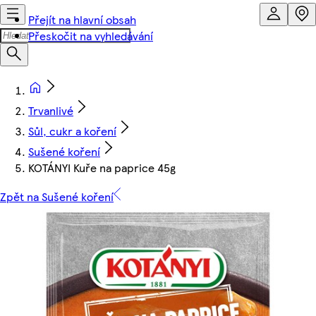
Přejít na hlavní obsah
Přeskočit na vyhledávání
Trvanlivé
Sůl, cukr a koření
Sušené koření
KOTÁNYI Kuře na paprice 45g
Zpět na Sušené koření