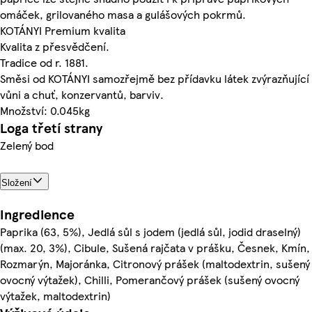
omáček, grilovaného masa a gulášových pokrmů.
KOTÁNYI Premium kvalita
Kvalita z přesvědčení.
Tradice od r. 1881.
Směsi od KOTÁNYI samozřejmě bez přídavku látek zvýrazňující
vůni a chuť, konzervantů, barviv.
Množství: 0.045kg
Loga třetí strany
Zelený bod
Složení
Ingredience
Paprika (63, 5%), Jedlá sůl s jodem (jedlá sůl, jodid draselný)
(max. 20, 3%), Cibule, Sušená rajčata v prášku, Česnek, Kmín,
Rozmarýn, Majoránka, Citronový prášek (maltodextrin, sušený
ovocný výtažek), Chilli, Pomerančový prášek (sušený ovocný
výtažek, maltodextrin)