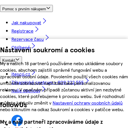
Pomoc s prvním nákupem
Jak nakupovat
Registrace
Rezervace času
Oblíbené
Nastavení soukromí a cookies
Kontakt
My a našich 18 partnerů používáme nebo ukládáme soubory
cookies, abychom zajistili správné fungování webu a
itesco.cz
zpracovali osobní údaje. Povolením použití všech cookies nám
Zákaznické centrum - 800 222 555
umožníte zobrazovat například také personalizovanou
reklamu. V opačném případě zůstanou aktivní jen nezbytné
Naše obchody
cookies, které potřebujeme k provozu webu. Své rozhodnutí
můžete kdykoliv změnit v
Nastavení ochrany osobních údajů
followUs
nebo kliknutím na odkaz Soukromí a cookies v patičce webu.
My a naši partneři zpracováváme údaje z