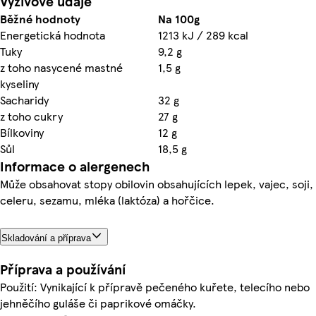
Výživové údaje
Běžné hodnoty
Na 100g
Energetická hodnota
1213 kJ / 289 kcal
Tuky
9,2 g
z toho nasycené mastné
1,5 g
kyseliny
Sacharidy
32 g
z toho cukry
27 g
Bílkoviny
12 g
Sůl
18,5 g
Informace o alergenech
Může obsahovat stopy obilovin obsahujících lepek, vajec, soji,
celeru, sezamu, mléka (laktóza) a hořčice.
Skladování a příprava
Příprava a používání
Použití: Vynikající k přípravě pečeného kuřete, telecího nebo
jehněčího guláše či paprikové omáčky.