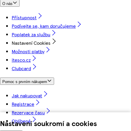
O nás
Přístupnost
Podívejte se, kam doručujeme
Poplatek za službu
Nastavení Cookies
Možnosti platby
itesco.cz
Clubcard
Pomoc s prvním nákupem
Jak nakupovat
Registrace
Rezervace času
Oblíbené
Nastavení soukromí a cookies