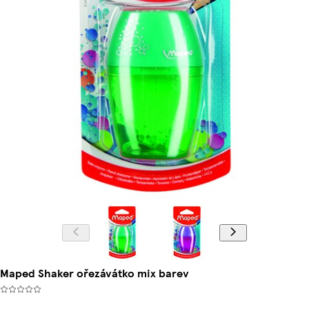
Maped Shaker ořezávátko mix barev