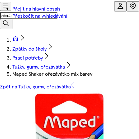
Přejít na hlavní obsah
Přeskočit na vyhledávání
Zpátky do školy
Psací potřeby
Tužky, gumy, ořezávátka
Maped Shaker ořezávátko mix barev
Zpět na Tužky, gumy, ořezávátka