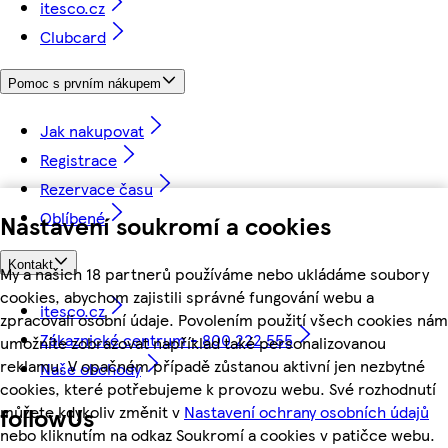
itesco.cz
Clubcard
Pomoc s prvním nákupem
Jak nakupovat
Registrace
Rezervace času
Oblíbené
Nastavení soukromí a cookies
Kontakt
My a našich 18 partnerů používáme nebo ukládáme soubory
cookies, abychom zajistili správné fungování webu a
itesco.cz
zpracovali osobní údaje. Povolením použití všech cookies nám
Zákaznické centrum - 800 222 555
umožníte zobrazovat například také personalizovanou
reklamu. V opačném případě zůstanou aktivní jen nezbytné
Naše obchody
cookies, které potřebujeme k provozu webu. Své rozhodnutí
můžete kdykoliv změnit v
Nastavení ochrany osobních údajů
followUs
nebo kliknutím na odkaz Soukromí a cookies v patičce webu.