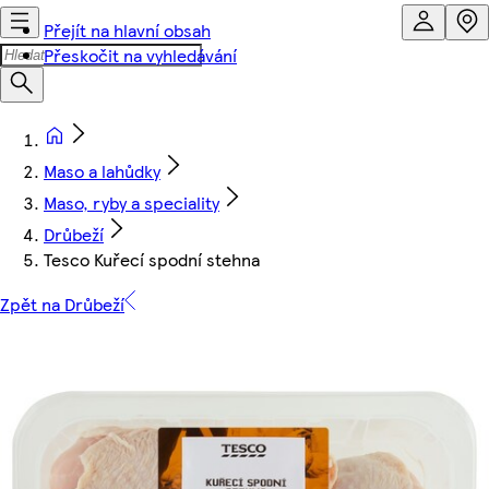
Přejít na hlavní obsah
Přeskočit na vyhledávání
Maso a lahůdky
Maso, ryby a speciality
Drůbeží
Tesco Kuřecí spodní stehna
Zpět na Drůbeží