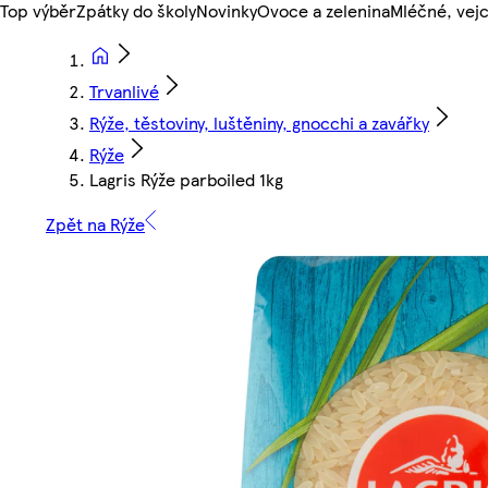
Top výběr
Zpátky do školy
Novinky
Ovoce a zelenina
Mléčné, vejc
Trvanlivé
Rýže, těstoviny, luštěniny, gnocchi a zavářky
Rýže
Lagris Rýže parboiled 1kg
Zpět na Rýže