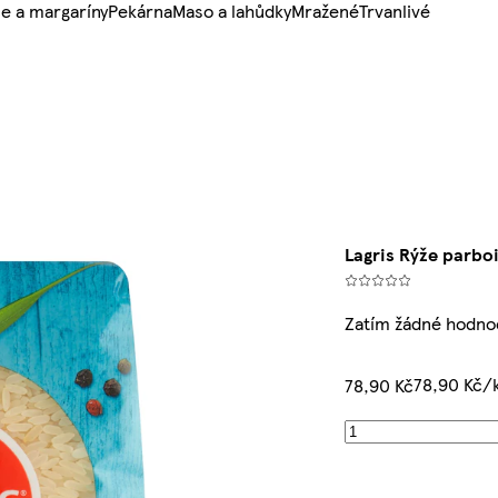
e a margaríny
Pekárna
Maso a lahůdky
Mražené
Trvanlivé
Lagris Rýže parboi
Zatím žádné hodno
78,90 Kč/
78,90 Kč