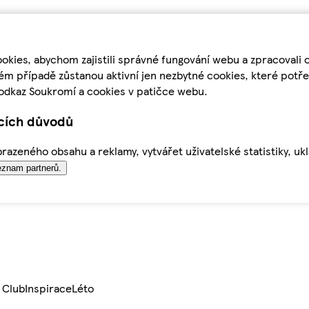
kies, abychom zajistili správné fungování webu a zpracovali 
ém případě zůstanou aktivní jen nezbytné cookies, které pot
odkaz Soukromí a cookies v patičce webu.
ících důvodů
azeného obsahu a reklamy, vytvářet uživatelské statistiky, uk
znam partnerů.
 Club
Inspirace
Léto