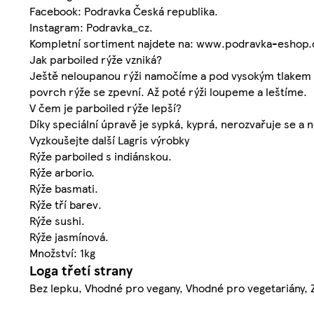
Facebook: Podravka Česká republika.
Instagram: Podravka_cz.
Kompletní sortiment najdete na: www.podravka-eshop.
Jak parboiled rýže vzniká?
Ještě neloupanou rýži namočíme a pod vysokým tlakem sp
povrch rýže se zpevní. Až poté rýži loupeme a leštíme.
V čem je parboiled rýže lepší?
Díky speciální úpravě je sypká, kyprá, nerozvařuje se a ne
Vyzkoušejte další Lagris výrobky
Rýže parboiled s indiánskou.
Rýže arborio.
Rýže basmati.
Rýže tří barev.
Rýže sushi.
Rýže jasmínová.
Množství: 1kg
Loga třetí strany
Bez lepku, Vhodné pro vegany, Vhodné pro vegetariány, 