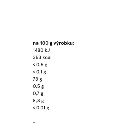
na 100 g výrobku:
1480 kJ
353 kcal
< 0,5 g
< 0,1 g
78 g
0,5 g
0,7 g
8,3 g
< 0,01 g
-
-