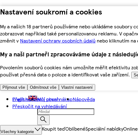
Nastavení soukromí a cookies
My a našich 18 partnerů používáme nebo ukládáme soubory coo
zobrazovat například také personalizovanou reklamu. V opačn
změnit v
Nastavení ochrany osobních údajů
nebo kliknutím na 
My a naši partneři zpracováváme údaje z následuj
Povolením souborů cookies nám umožníte měřit efektivitu zobr
používat přesná data o poloze a identifikovat vaše zařízení.
Se
Přijmout vše
Odmítnout vše
Vlastní nastavení
Přejít na hlavní obsah
English
Můj první nákup
Nápověda
Přeskočit na vyhledávání
Koupit teď
Oblíbené
Speciální nabídky
Online
Všechny kategorie