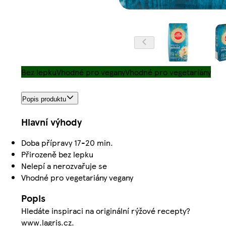
Bez lepku
Vhodné pro vegany
Vhodné pro vegetariány
Popis produktu
Hlavní výhody
Doba přípravy 17-20 min.
Přirozeně bez lepku
Nelepí a nerozvařuje se
Vhodné pro vegetariány vegany
Popis
Hledáte inspiraci na originální rýžové recepty?
www.lagris.cz.