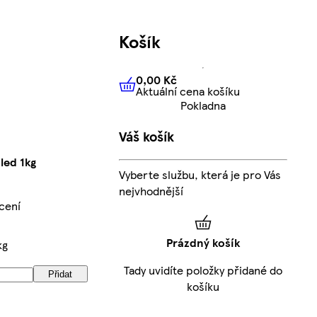
Košík
0,00 Kč
Aktuální cena košíku
0,00 Kč
Aktuální cena košíku
Pokladna
Váš košík
led 1kg
Vyberte službu, která je pro Vás
nejvhodnější
cení
Prázdný košík
kg
Tady uvidíte položky přidané do
Přidat
košíku