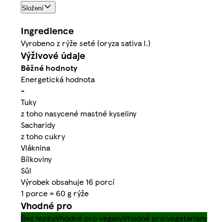
Složení
Ingredience
Vyrobeno z rýže seté (oryza sativa l.)
Výživové údaje
Běžné hodnoty
Energetická hodnota
-
Tuky
z toho nasycené mastné kyseliny
Sacharidy
z toho cukry
Vláknina
Bílkoviny
Sůl
Výrobek obsahuje 16 porcí
1 porce = 60 g rýže
Vhodné pro
Bez lepku
Vhodné pro vegany
Vhodné pro vegetariány