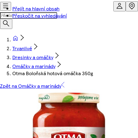
Přejít na hlavní obsah
Přeskočit na vyhledávání
Trvanlivé
Dresinky a omáčky
Omáčky a marinády
Otma Boloňská hotová omáčka 350g
Zpět na Omáčky a marinády