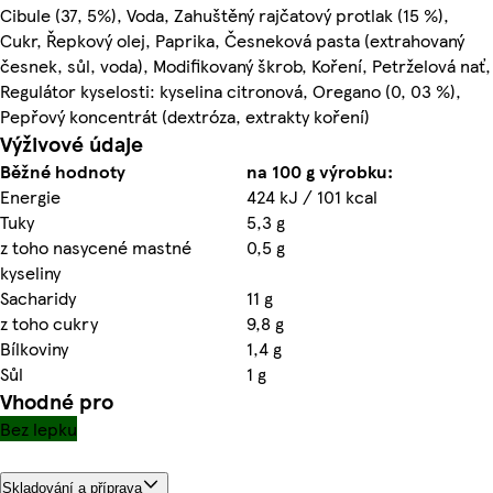
Cibule (37, 5%), Voda, Zahuštěný rajčatový protlak (15 %),
Cukr, Řepkový olej, Paprika, Česneková pasta (extrahovaný
česnek, sůl, voda), Modifikovaný škrob, Koření, Petrželová nať,
Regulátor kyselosti: kyselina citronová, Oregano (0, 03 %),
Pepřový koncentrát (dextróza, extrakty koření)
Výživové údaje
Běžné hodnoty
na 100 g výrobku:
Energie
424 kJ / 101 kcal
Tuky
5,3 g
z toho nasycené mastné
0,5 g
kyseliny
Sacharidy
11 g
z toho cukry
9,8 g
Bílkoviny
1,4 g
Sůl
1 g
Vhodné pro
Bez lepku
Skladování a příprava