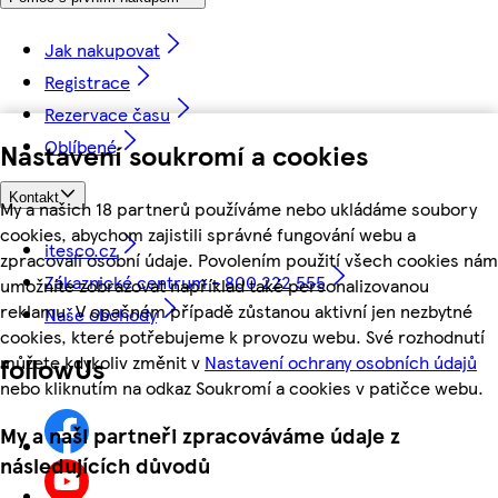
Jak nakupovat
Registrace
Rezervace času
Oblíbené
Nastavení soukromí a cookies
Kontakt
My a našich 18 partnerů používáme nebo ukládáme soubory
cookies, abychom zajistili správné fungování webu a
itesco.cz
zpracovali osobní údaje. Povolením použití všech cookies nám
Zákaznické centrum - 800 222 555
umožníte zobrazovat například také personalizovanou
reklamu. V opačném případě zůstanou aktivní jen nezbytné
Naše obchody
cookies, které potřebujeme k provozu webu. Své rozhodnutí
můžete kdykoliv změnit v
Nastavení ochrany osobních údajů
followUs
nebo kliknutím na odkaz Soukromí a cookies v patičce webu.
My a naši partneři zpracováváme údaje z
následujících důvodů