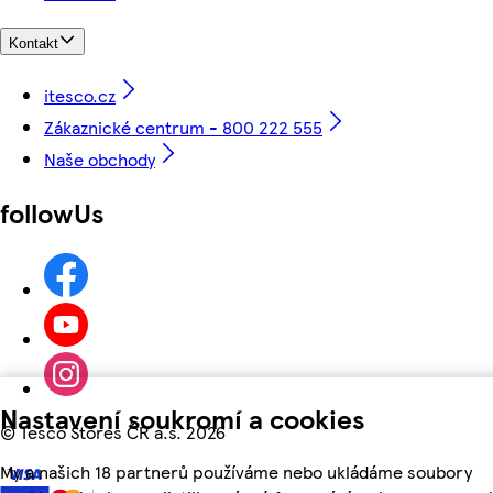
Kontakt
itesco.cz
Zákaznické centrum - 800 222 555
Naše obchody
followUs
Nastavení soukromí a cookies
©
Tesco Stores ČR a.s. 2026
My a našich 18 partnerů používáme nebo ukládáme soubory