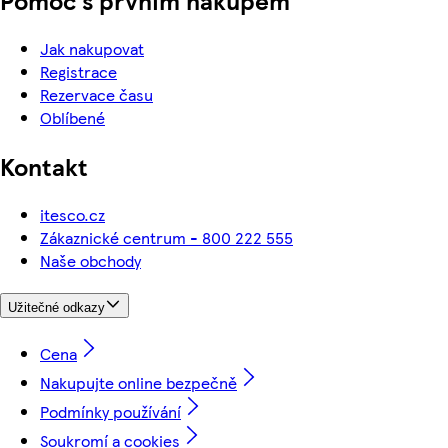
Pomoc s prvním nákupem
Jak nakupovat
Registrace
Rezervace času
Oblíbené
Kontakt
itesco.cz
Zákaznické centrum - 800 222 555
Naše obchody
Užitečné odkazy
Cena
Nakupujte online bezpečně
Podmínky používání
Soukromí a cookies