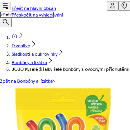
Přejít na hlavní obsah
Přeskočit na vyhledávání
Trvanlivé
Sladkosti a cukrovinky
Bonbóny a lízátka
JOJO Kyselé žížalky želé bonbóny s ovocnými příchutěmi
Zpět na Bonbóny a lízátka