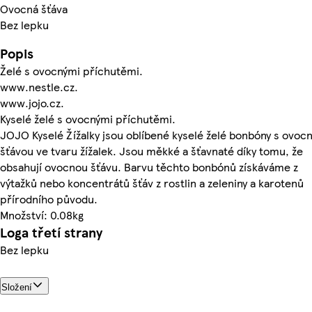
Ovocná šťáva
Bez lepku
Popis
Želé s ovocnými příchutěmi.
www.nestle.cz.
www.jojo.cz.
Kyselé želé s ovocnými příchutěmi.
JOJO Kyselé Žížalky jsou oblíbené kyselé želé bonbóny s ovoc
šťávou ve tvaru žížalek. Jsou měkké a šťavnaté díky tomu, že
obsahují ovocnou šťávu. Barvu těchto bonbónů získáváme z
výtažků nebo koncentrátů šťáv z rostlin a zeleniny a karotenů
přírodního původu.
Množství: 0.08kg
Loga třetí strany
Bez lepku
Složení