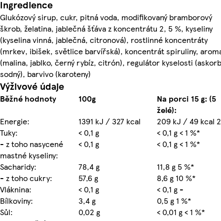
Ingredience
Glukózový sirup, cukr, pitná voda, modifikovaný bramborový
škrob, želatina, jablečná šťáva z koncentrátu 2, 5 %, kyseliny
(kyselina vinná, jablečná, citronová), rostlinné koncentráty
(mrkev, ibišek, světlice barvířská), koncentrát spiruliny, arom
(malina, jablko, černý rybíz, citrón), regulátor kyselosti (askor
sodný), barvivo (karoteny)
Výživové údaje
Běžné hodnoty
100g
Na porci 15 g: (5
želé):
Energie:
1391 kJ / 327 kcal
209 kJ / 49 kcal 
Tuky:
< 0,1 g
< 0,1 g < 1 %*
- z toho nasycené
< 0,1 g
< 0,1 g < 1 %*
mastné kyseliny:
Sacharidy:
78,4 g
11,8 g 5 %*
- z toho cukry:
57,6 g
8,6 g 10 %*
Vláknina:
< 0,1 g
< 0,1 g -
Bílkoviny:
3,4 g
0,5 g 1 %*
Sůl:
0,02 g
< 0,01 g < 1 %*