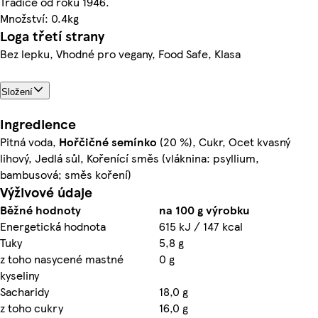
Tradice od roku 1946.
Množství: 0.4kg
Loga třetí strany
Bez lepku, Vhodné pro vegany, Food Safe, Klasa
Složení
Ingredience
Pitná voda,
Hořčičné
semínko
(20 %), Cukr, Ocet kvasný
lihový, Jedlá sůl, Kořenící směs (vláknina: psyllium,
bambusová; směs koření)
Výživové údaje
Běžné hodnoty
na 100 g výrobku
Energetická hodnota
615 kJ / 147 kcal
Tuky
5,8 g
z toho nasycené mastné
0 g
kyseliny
Sacharidy
18,0 g
z toho cukry
16,0 g