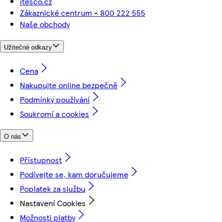
itesco.cz
Zákaznické centrum - 800 222 555
Naše obchody
Užitečné odkazy
Cena
Nakupujte online bezpečně
Podmínky používání
Soukromí a cookies
O nás
Přístupnost
Podívejte se, kam doručujeme
Poplatek za službu
Nastavení Cookies
Možnosti platby