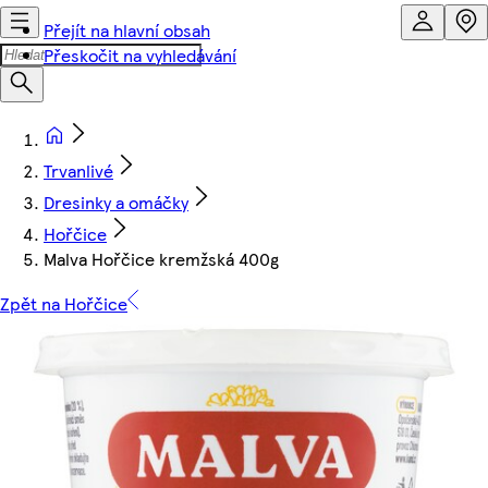
Přejít na hlavní obsah
Přeskočit na vyhledávání
Trvanlivé
Dresinky a omáčky
Hořčice
Malva Hořčice kremžská 400g
Zpět na Hořčice