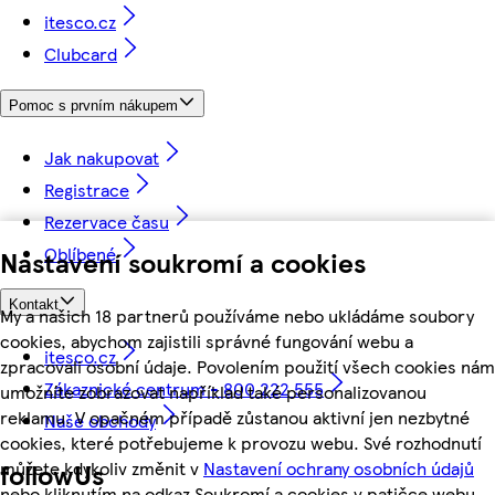
itesco.cz
Clubcard
Pomoc s prvním nákupem
Jak nakupovat
Registrace
Rezervace času
Oblíbené
Nastavení soukromí a cookies
Kontakt
My a našich 18 partnerů používáme nebo ukládáme soubory
cookies, abychom zajistili správné fungování webu a
itesco.cz
zpracovali osobní údaje. Povolením použití všech cookies nám
Zákaznické centrum - 800 222 555
umožníte zobrazovat například také personalizovanou
reklamu. V opačném případě zůstanou aktivní jen nezbytné
Naše obchody
cookies, které potřebujeme k provozu webu. Své rozhodnutí
můžete kdykoliv změnit v
Nastavení ochrany osobních údajů
followUs
nebo kliknutím na odkaz Soukromí a cookies v patičce webu.