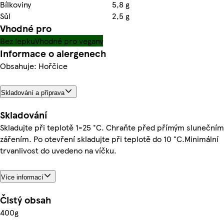
Bílkoviny
5,8 g
Sůl
2,5 g
Vhodné pro
Bez lepku
Vhodné pro vegany
Informace o alergenech
Obsahuje: Hořčice
Skladování a příprava
Skladování
Skladujte při teplotě 1-25 °C. Chraňte před přímým slunečním
zářením. Po otevření skladujte při teplotě do 10 °C.Minimální
trvanlivost do uvedeno na víčku.
Více informací
Čistý obsah
400g