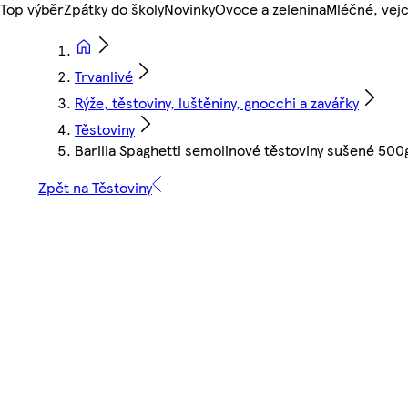
Top výběr
Zpátky do školy
Novinky
Ovoce a zelenina
Mléčné, vejc
Trvanlivé
Rýže, těstoviny, luštěniny, gnocchi a zavářky
Těstoviny
Barilla Spaghetti semolinové těstoviny sušené 500
Zpět na Těstoviny