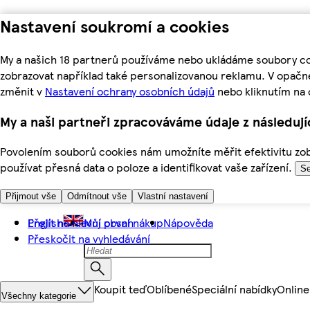
Nastavení soukromí a cookies
My a našich 18 partnerů používáme nebo ukládáme soubory coo
zobrazovat například také personalizovanou reklamu. V opačn
změnit v
Nastavení ochrany osobních údajů
nebo kliknutím na 
My a naši partneři zpracováváme údaje z následuj
Povolením souborů cookies nám umožníte měřit efektivitu zobr
používat přesná data o poloze a identifikovat vaše zařízení.
Se
Přijmout vše
Odmítnout vše
Vlastní nastavení
Přejít na hlavní obsah
English
Můj první nákup
Nápověda
Přeskočit na vyhledávání
Koupit teď
Oblíbené
Speciální nabídky
Online
Všechny kategorie