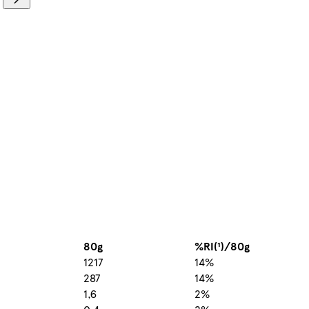
80g
%RI(¹)/80g
1217
14%
287
14%
1,6
2%