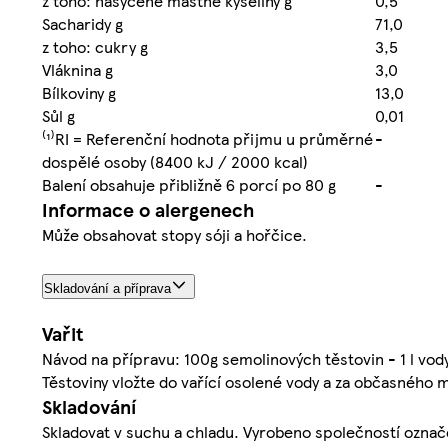
z toho: nasycené mastné kyseliny g
0,5
Sacharidy g
71,0
z toho: cukry g
3,5
Vláknina g
3,0
Bílkoviny g
13,0
Sůl g
0,01
⁽¹⁾RI = Referenční hodnota přijmu u průměrné
-
dospělé osoby (8400 kJ / 2000 kcal)
Balení obsahuje přibližně 6 porcí po 80 g
-
Informace o alergenech
Může obsahovat stopy sóji a hořčice.
Skladování a příprava
Vařit
Návod na přípravu: 100g semolinových těstovin - 1 l vody-
Těstoviny vložte do vařící osolené vody a za občasného 
Skladování
Skladovat v suchu a chladu. Vyrobeno společností označ