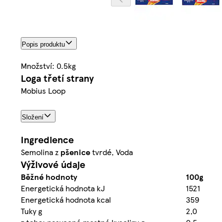
Popis produktu
Množství: 0.5kg
Loga třetí strany
Mobius Loop
Složení
Ingredience
Semolina z
pšenice
tvrdé, Voda
Výživové údaje
Běžné hodnoty
100g
Energetická hodnota kJ
1521
Energetická hodnota kcal
359
Tuky g
2,0