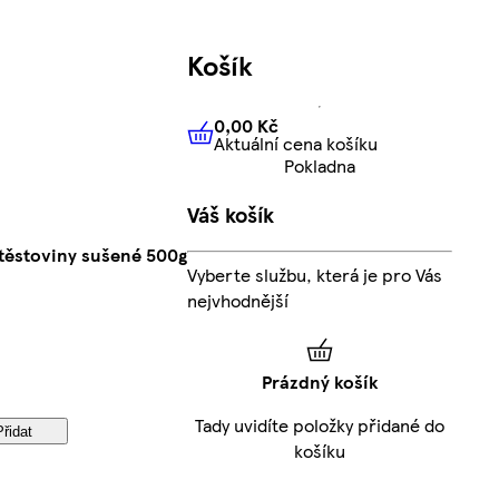
Košík
0,00 Kč
Aktuální cena košíku
0,00 Kč
Aktuální cena košíku
Pokladna
Váš košík
 těstoviny sušené 500g
Vyberte službu, která je pro Vás
nejvhodnější
Prázdný košík
Tady uvidíte položky přidané do
Přidat
košíku