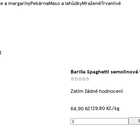
e a margaríny
Pekárna
Maso a lahůdky
Mražené
Trvanlivé
g
Barilla Spaghetti semolinové
Zatím žádné hodnocení
129,80 Kč/kg
64,90 Kč