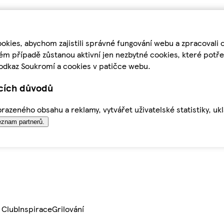
kies, abychom zajistili správné fungování webu a zpracovali 
ém případě zůstanou aktivní jen nezbytné cookies, které pot
odkaz Soukromí a cookies v patičce webu.
ících důvodů
azeného obsahu a reklamy, vytvářet uživatelské statistiky, uk
znam partnerů.
 Club
Inspirace
Grilování