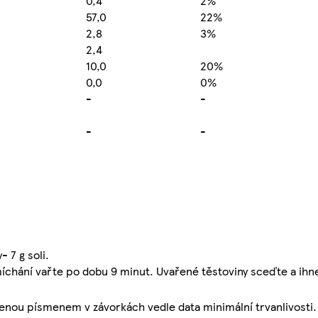
0,4
2%
57,0
22%
2,8
3%
2,4
10,0
20%
0,0
0%
-
-
-
-
 7 g soli.
míchání vařte po dobu 9 minut. Uvařené těstoviny sceďte a ihn
enou písmenem v závorkách vedle data minimální trvanlivosti.