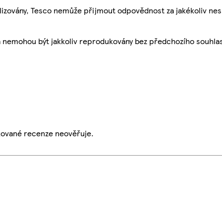
ualizovány, Tesco nemůže přijmout odpovědnost za jakékoliv ne
a nemohou být jakkoliv reprodukovány bez předchozího souhla
ikované recenze neověřuje.