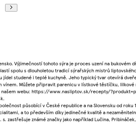
vensko. Výjimečností tohoto sýra je proces uzení na bukovém d
stí spolu s dlouholetou tradicí sýrařských mistrů liptovskéh
u jídel studené i teplé kuchyně. Jeho typický tvar otevírá dveř
ínem. Můžete připravit parenicu v lístkové těstíčku, lilkové r
y na našem webu: https://www.nasliptov.sk/recepty/?produkt=p
k.
společnost působící v České republice a na Slovensku od roku 1
alitami, a to především díky jedinečné kvalitě a nezaměniteln
s. zastřešuje známé značky jako například Lučina, Pribináček, 