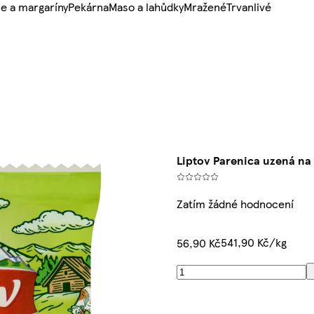
e a margaríny
Pekárna
Maso a lahůdky
Mražené
Trvanlivé
Liptov Parenica uzená n
Zatím žádné hodnocení
541,90 Kč/kg
56,90 Kč