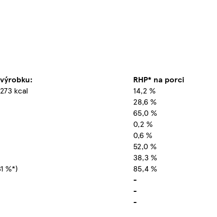
 výrobku:
RHP* na porci
 273 kcal
14,2 %
28,6 %
65,0 %
0,2 %
0,6 %
52,0 %
38,3 %
81 %*)
85,4 %
-
-
-