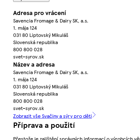
Adresa pro vrácení
Savencia Fromage & Dairy SK, a.s.
1. mája 124
031 80 Liptovský Mikuláš
Slovenská republika
800 800 028
svet-syrov.sk
Název a adresa
Savencia Fromage & Dairy SK, a.s.
1. mája 124
031 80 Liptovský Mikuláš
Slovenská republika
800 800 028
svet-syrov.sk
Zobrazit vše Svačiny a sýry pro děti
Příprava a použití
Přestože je zajištění správných informací o výrobcích vě