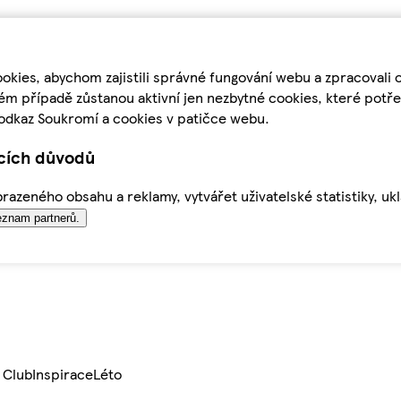
kies, abychom zajistili správné fungování webu a zpracovali 
ém případě zůstanou aktivní jen nezbytné cookies, které pot
odkaz Soukromí a cookies v patičce webu.
ících důvodů
azeného obsahu a reklamy, vytvářet uživatelské statistiky, uk
znam partnerů.
 Club
Inspirace
Léto