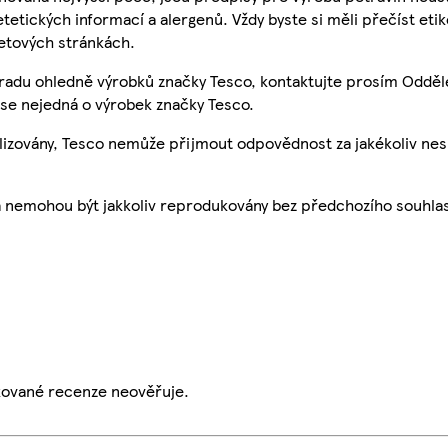
etetických informací a alergenů. Vždy byste si měli přečíst eti
etových stránkách.
 radu ohledně výrobků značky Tesco, kontaktujte prosím Odděl
se nejedná o výrobek značky Tesco.
ualizovány, Tesco nemůže přijmout odpovědnost za jakékoliv ne
a nemohou být jakkoliv reprodukovány bez předchozího souhla
ikované recenze neověřuje.