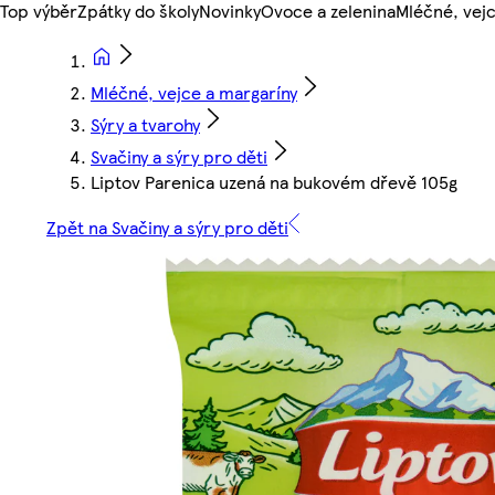
Top výběr
Zpátky do školy
Novinky
Ovoce a zelenina
Mléčné, vejc
Mléčné, vejce a margaríny
Sýry a tvarohy
Svačiny a sýry pro děti
Liptov Parenica uzená na bukovém dřevě 105g
Zpět na Svačiny a sýry pro děti