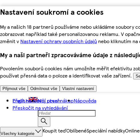
Nastavení soukromí a cookies
My a našich 18 partnerů používáme nebo ukládáme soubory coo
zobrazovat například také personalizovanou reklamu. V opačn
změnit v
Nastavení ochrany osobních údajů
nebo kliknutím na 
My a naši partneři zpracováváme údaje z následuj
Povolením souborů cookies nám umožníte měřit efektivitu zobr
používat přesná data o poloze a identifikovat vaše zařízení.
Se
Přijmout vše
Odmítnout vše
Vlastní nastavení
Přejít na hlavní obsah
English
Můj první nákup
Nápověda
Přeskočit na vyhledávání
Koupit teď
Oblíbené
Speciální nabídky
Online
Všechny kategorie