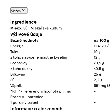
Složení
Ingredience
Mléko
, Sůl, Mlékařské kultury
Výživové údaje
Běžné hodnoty
na 100 g
Energie
1137 kJ /
Tuky
19 g
z toho nasycené mastné kyseliny
12 g
Sacharidy
<0,5 g
z toho cukry
<0,5 g
Bílkoviny
25 g
Sůl
2,2 g
Vápník
651 mg (
*RHP - referenční hodnota příjmu
-
Porce = 1 parenica
-
1 porce v balení
-
Informace o alergenech