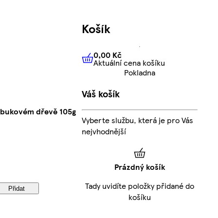
Košík
0,00 Kč
Aktuální cena košíku
0,00 Kč
Aktuální cena košíku
Pokladna
Váš košík
a bukovém dřevě 105g
Vyberte službu, která je pro Vás
nejvhodnější
Prázdný košík
Tady uvidíte položky přidané do
Přidat
košíku