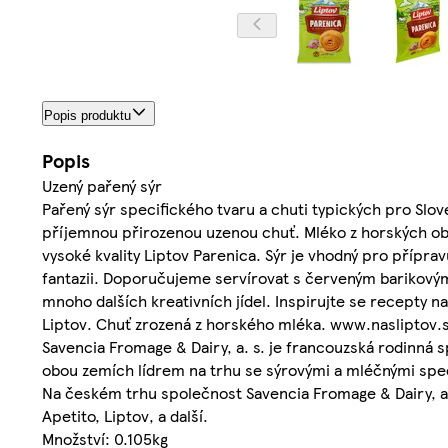
Popis produktu
Popis
Uzený pařený sýr
Pařený sýr specifického tvaru a chuti typických pro Slo
příjemnou přirozenou uzenou chuť. Mléko z horských obla
vysoké kvality Liptov Parenica. Sýr je vhodný pro příprav
fantazii. Doporučujeme servírovat s červeným barikovým v
mnoho dalších kreativních jídel. Inspirujte se recept
Liptov. Chuť zrozená z horského mléka. www.nasliptov.s
Savencia Fromage & Dairy, a. s. je francouzská rodinná 
obou zemích lídrem na trhu se sýrovými a mléčnými speci
Na českém trhu společnost Savencia Fromage & Dairy, a. 
Apetito, Liptov, a další.
Množství: 0.105kg