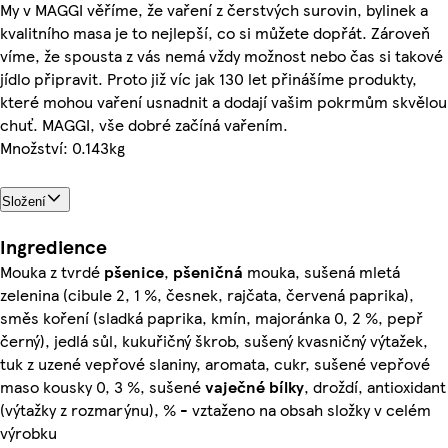
My v MAGGI věříme, že vaření z čerstvých surovin, bylinek a
kvalitního masa je to nejlepší, co si můžete dopřát. Zároveň
víme, že spousta z vás nemá vždy možnost nebo čas si takové
jídlo připravit. Proto již víc jak 130 let přinášíme produkty,
které mohou vaření usnadnit a dodají vašim pokrmům skvělou
chuť. MAGGI, vše dobré začíná vařením.
Množství: 0.143kg
Složení
Ingredience
Mouka z tvrdé
pšenice
,
pšeničná
mouka, sušená mletá
zelenina (cibule 2, 1 %, česnek, rajčata, červená paprika),
směs koření (sladká paprika, kmín, majoránka 0, 2 %, pepř
černý), jedlá sůl, kukuřičný škrob, sušený kvasničný výtažek,
tuk z uzené vepřové slaniny, aromata, cukr, sušené vepřové
maso kousky 0, 3 %, sušené
vaječné
bílky
, droždí, antioxidant
(výtažky z rozmarýnu), % - vztaženo na obsah složky v celém
výrobku