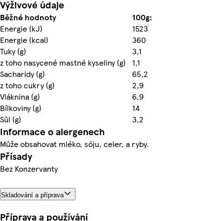
Výživové údaje
Běžné hodnoty
100g:
Energie (kJ)
1523
Energie (kcal)
360
Tuky (g)
3,1
z toho nasycené mastné kyseliny (g)
1,1
Sacharidy (g)
65,2
z toho cukry (g)
2,9
Vláknina (g)
6,9
Bílkoviny (g)
14
Sůl (g)
3,2
Informace o alergenech
Může obsahovat mléko, sóju, celer, a ryby.
Přísady
Bez Konzervanty
Skladování a příprava
Příprava a používání