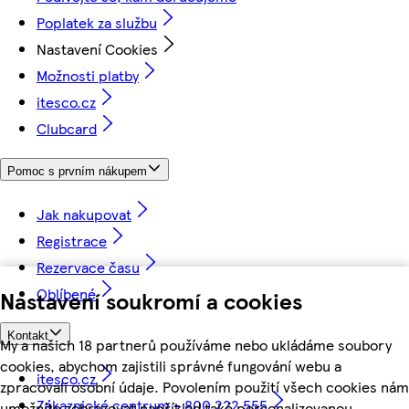
Poplatek za službu
Nastavení Cookies
Možnosti platby
itesco.cz
Clubcard
Pomoc s prvním nákupem
Jak nakupovat
Registrace
Rezervace času
Oblíbené
Nastavení soukromí a cookies
Kontakt
My a našich 18 partnerů používáme nebo ukládáme soubory
cookies, abychom zajistili správné fungování webu a
itesco.cz
zpracovali osobní údaje. Povolením použití všech cookies nám
Zákaznické centrum - 800 222 555
umožníte zobrazovat například také personalizovanou