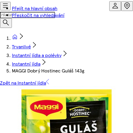
Přejít na hlavní obsah
Přeskočit na vyhledávání
Trvanlivé
Instantní jídla a polévky
Instantní jídla
MAGGI Dobrý Hostinec Guláš 143g
Zpět na Instantní jídla