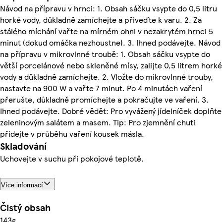
Návod na přípravu v hrnci: 1. Obsah sáčku vsypte do 0,5 litru
horké vody, důkladně zamíchejte a přiveďte k varu. 2. Za
stálého míchání vařte na mírném ohni v nezakrytém hrnci 5
minut (dokud omáčka nezhoustne). 3. Ihned podávejte. Návod
na přípravu v mikrovlnné troubě: 1. Obsah sáčku vsypte do
větší porcelánové nebo skleněné mísy, zalijte 0,5 litrem horké
vody a důkladně zamíchejte. 2. Vložte do mikrovlnné trouby,
nastavte na 900 W a vařte 7 minut. Po 4 minutách vaření
přerušte, důkladně promíchejte a pokračujte ve vaření. 3.
Ihned podávejte. Dobré vědět: Pro vyvážený jídelníček doplňte
zeleninovým salátem a masem. Tip: Pro zjemnění chuti
přidejte v průběhu vaření kousek másla.
Skladování
Uchovejte v suchu při pokojové teplotě.
Více informací
Čistý obsah
143g