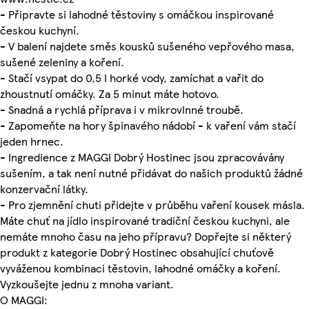
- Připravte si lahodné těstoviny s omáčkou inspirované
českou kuchyní.
- V balení najdete směs kousků sušeného vepřového masa,
sušené zeleniny a koření.
- Stačí vsypat do 0,5 l horké vody, zamíchat a vařit do
zhoustnutí omáčky. Za 5 minut máte hotovo.
- Snadná a rychlá příprava i v mikrovlnné troubě.
- Zapomeňte na hory špinavého nádobí - k vaření vám stačí
jeden hrnec.
- Ingredience z MAGGI Dobrý Hostinec jsou zpracovávány
sušením, a tak není nutné přidávat do našich produktů žádné
konzervační látky.
- Pro zjemnění chuti přidejte v průběhu vaření kousek másla.
Máte chuť na jídlo inspirované tradiční českou kuchyni, ale
nemáte mnoho času na jeho přípravu? Dopřejte si některý
produkt z kategorie Dobrý Hostinec obsahující chuťově
vyváženou kombinaci těstovin, lahodné omáčky a koření.
Vyzkoušejte jednu z mnoha variant.
O MAGGI: