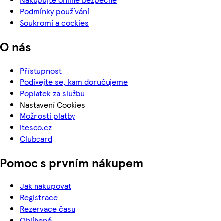
Podmínky používání
Soukromí a cookies
O nás
Přístupnost
Podívejte se, kam doručujeme
Poplatek za službu
Nastavení Cookies
Možnosti platby
itesco.cz
Clubcard
Pomoc s prvním nákupem
Jak nakupovat
Registrace
Rezervace času
Oblíbené