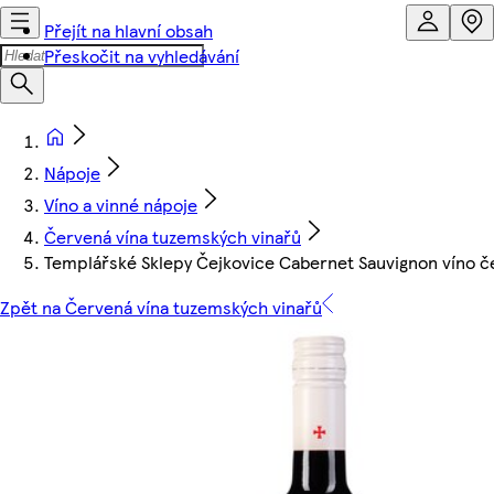
Přejít na hlavní obsah
Přeskočit na vyhledávání
Nápoje
Víno a vinné nápoje
Červená vína tuzemských vinařů
Templářské Sklepy Čejkovice Cabernet Sauvignon víno č
Zpět na Červená vína tuzemských vinařů