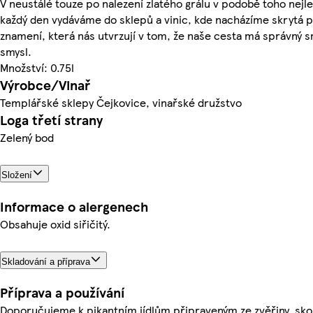
V neustálé touze po nalezení zlatého grálu v podobě toho nejle
každý den vydáváme do sklepů a vinic, kde nacházíme skrytá p
znamení, která nás utvrzují v tom, že naše cesta má správný 
smysl.
Množství: 0.75l
Výrobce/Vinař
Templářské sklepy Čejkovice, vinařské družstvo
Loga třetí strany
Zelený bod
Složení
Informace o alergenech
Obsahuje oxid siřičitý.
Skladování a příprava
Příprava a používání
Doporučujeme k pikantním jídlům připraveným ze zvěřiny, sk