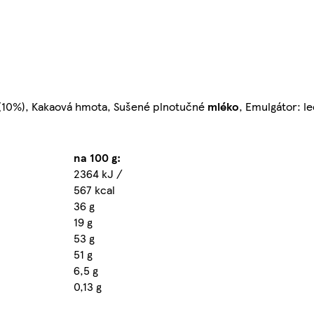
(10%), Kakaová hmota, Sušené plnotučné
mléko
, Emulgátor: lec
na 100 g:
2364 kJ /
567 kcal
36 g
19 g
53 g
51 g
6,5 g
0,13 g