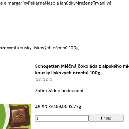
e a margaríny
Pekárna
Maso a lahůdky
Mražené
Trvanlivé
aženými kousky lískových ořechů 100g
Schogetten Mléčná čokoláda z alpského ml
kousky lískových ořechů 100g
Zatím žádné hodnocení
459,00 Kč/kg
45,90 Kč
Přidat