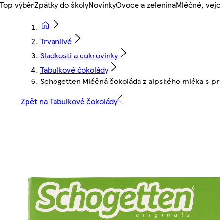
Top výběr
Zpátky do školy
Novinky
Ovoce a zelenina
Mléčné, vejc
Trvanlivé
Sladkosti a cukrovinky
Tabulkové čokolády
Schogetten Mléčná čokoláda z alpského mléka s pr
Zpět na Tabulkové čokolády