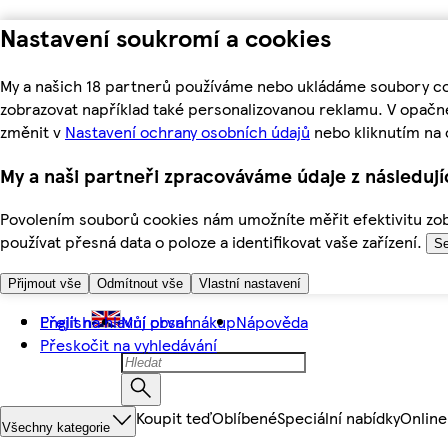
Nastavení soukromí a cookies
My a našich 18 partnerů používáme nebo ukládáme soubory coo
zobrazovat například také personalizovanou reklamu. V opačn
změnit v
Nastavení ochrany osobních údajů
nebo kliknutím na 
My a naši partneři zpracováváme údaje z následuj
Povolením souborů cookies nám umožníte měřit efektivitu zobr
používat přesná data o poloze a identifikovat vaše zařízení.
Se
Přijmout vše
Odmítnout vše
Vlastní nastavení
Přejít na hlavní obsah
English
Můj první nákup
Nápověda
Přeskočit na vyhledávání
Koupit teď
Oblíbené
Speciální nabídky
Online
Všechny kategorie