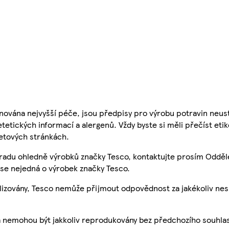
nována nejvyšší péče, jsou předpisy pro výrobu potravin neust
etetických informací a alergenů. Vždy byste si měli přečíst eti
etových stránkách.
 radu ohledně výrobků značky Tesco, kontaktujte prosím Odděl
se nejedná o výrobek značky Tesco.
ualizovány, Tesco nemůže přijmout odpovědnost za jakékoliv ne
a nemohou být jakkoliv reprodukovány bez předchozího souhla