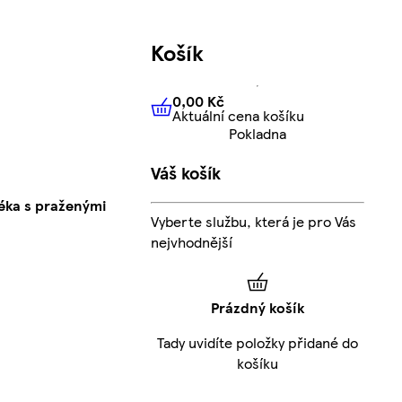
Košík
0,00 Kč
Aktuální cena košíku
0,00 Kč
Aktuální cena košíku
Pokladna
Váš košík
éka s praženými
Vyberte službu, která je pro Vás
nejvhodnější
Prázdný košík
Tady uvidíte položky přidané do
košíku