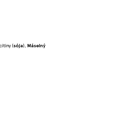
itiny (
sója
),
Máselný