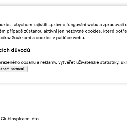
kies, abychom zajistili správné fungování webu a zpracovali 
ém případě zůstanou aktivní jen nezbytné cookies, které pot
odkaz Soukromí a cookies v patičce webu.
ících důvodů
azeného obsahu a reklamy, vytvářet uživatelské statistiky, uk
znam partnerů.
 Club
Inspirace
Léto