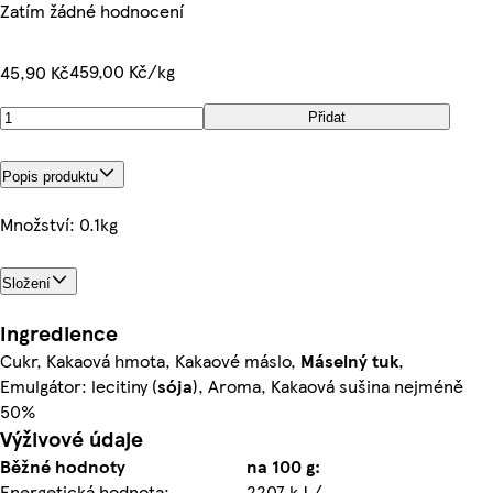
Zatím žádné hodnocení
459,00 Kč/kg
45,90 Kč
Přidat
Popis produktu
Množství: 0.1kg
Složení
Ingredience
Cukr, Kakaová hmota, Kakaové máslo,
Máselný
tuk
,
Emulgátor: lecitiny (
sója
), Aroma, Kakaová sušina nejméně
50%
Výživové údaje
Běžné hodnoty
na 100 g:
Energetická hodnota:
2207 kJ /