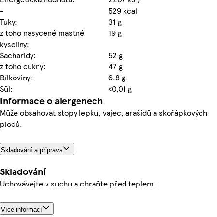
-
529 kcal
Tuky:
31 g
z toho nasycené mastné
19 g
kyseliny:
Sacharidy:
52 g
z toho cukry:
47 g
Bílkoviny:
6,8 g
Sůl:
<0,01 g
Informace o alergenech
Může obsahovat stopy lepku, vajec, arašídů a skořápkových
plodů.
Skladování a příprava
Skladování
Uchovávejte v suchu a chraňte před teplem.
Více informací