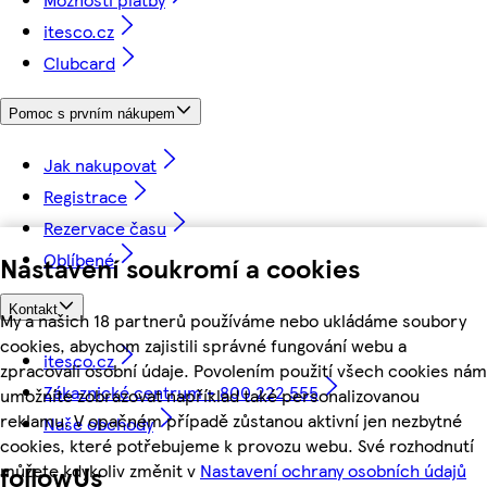
itesco.cz
Clubcard
Pomoc s prvním nákupem
Jak nakupovat
Registrace
Rezervace času
Oblíbené
Nastavení soukromí a cookies
Kontakt
My a našich 18 partnerů používáme nebo ukládáme soubory
cookies, abychom zajistili správné fungování webu a
itesco.cz
zpracovali osobní údaje. Povolením použití všech cookies nám
Zákaznické centrum - 800 222 555
umožníte zobrazovat například také personalizovanou
reklamu. V opačném případě zůstanou aktivní jen nezbytné
Naše obchody
cookies, které potřebujeme k provozu webu. Své rozhodnutí
můžete kdykoliv změnit v
Nastavení ochrany osobních údajů
followUs