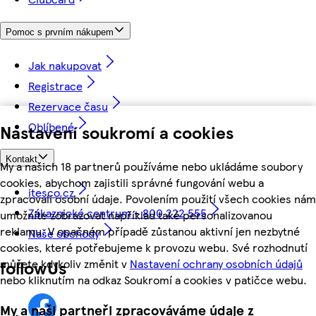
Pomoc s prvním nákupem
Jak nakupovat
Registrace
Rezervace času
Oblíbené
Nastavení soukromí a cookies
Kontakt
My a našich 18 partnerů používáme nebo ukládáme soubory
cookies, abychom zajistili správné fungování webu a
itesco.cz
zpracovali osobní údaje. Povolením použití všech cookies nám
Zákaznické centrum - 800 222 555
umožníte zobrazovat například také personalizovanou
reklamu. V opačném případě zůstanou aktivní jen nezbytné
Naše obchody
cookies, které potřebujeme k provozu webu. Své rozhodnutí
můžete kdykoliv změnit v
Nastavení ochrany osobních údajů
followUs
nebo kliknutím na odkaz Soukromí a cookies v patičce webu.
My a naši partneři zpracováváme údaje z