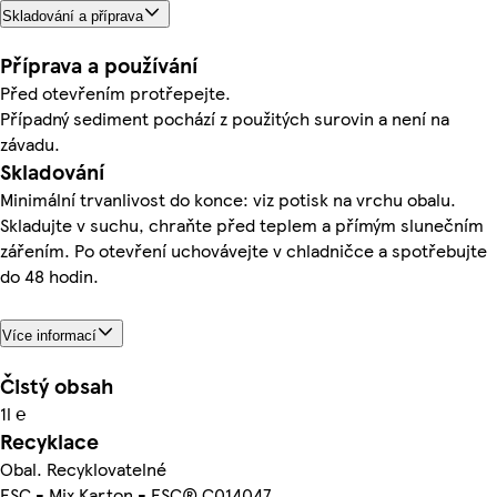
Skladování a příprava
Příprava a používání
Před otevřením protřepejte.
Případný sediment pochází z použitých surovin a není na
závadu.
Skladování
Minimální trvanlivost do konce: viz potisk na vrchu obalu.
Skladujte v suchu, chraňte před teplem a přímým slunečním
zářením. Po otevření uchovávejte v chladničce a spotřebujte
do 48 hodin.
Více informací
Čistý obsah
1l ℮
Recyklace
Obal. Recyklovatelné
FSC - Mix Karton - FSC® C014047.