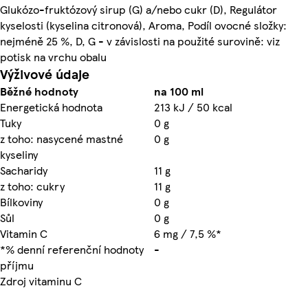
Glukózo-fruktózový sirup (G) a/nebo cukr (D), Regulátor
kyselosti (kyselina citronová), Aroma, Podíl ovocné složky:
nejméně 25 %, D, G - v závislosti na použité surovině: viz
potisk na vrchu obalu
Výživové údaje
Běžné hodnoty
na 100 ml
Energetická hodnota
213 kJ / 50 kcal
Tuky
0 g
z toho: nasycené mastné
0 g
kyseliny
Sacharidy
11 g
z toho: cukry
11 g
Bílkoviny
0 g
Sůl
0 g
Vitamin C
6 mg / 7,5 %*
*% denní referenční hodnoty
-
příjmu
Zdroj vitaminu C