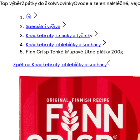
Top výběr
Zpátky do školy
Novinky
Ovoce a zelenina
Mléčné, vejc
Speciální výživa
Knäckebroty, snacky a tyčinky
Knäckebroty, chlebíčky a suchary
Finn Crisp Tenké křupavé žitné plátky 200g
Zpět na Knäckebroty, chlebíčky a suchary