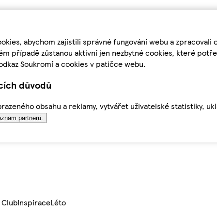
kies, abychom zajistili správné fungování webu a zpracovali 
ém případě zůstanou aktivní jen nezbytné cookies, které pot
odkaz Soukromí a cookies v patičce webu.
ících důvodů
azeného obsahu a reklamy, vytvářet uživatelské statistiky, uk
znam partnerů.
 Club
Inspirace
Léto