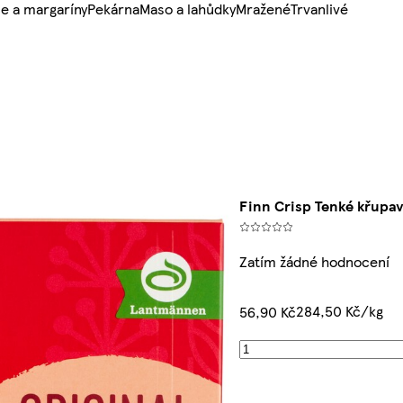
e a margaríny
Pekárna
Maso a lahůdky
Mražené
Trvanlivé
Finn Crisp Tenké křupav
Zatím žádné hodnocení
284,50 Kč/kg
56,90 Kč