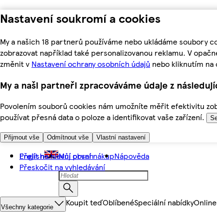
Nastavení soukromí a cookies
My a našich 18 partnerů používáme nebo ukládáme soubory coo
zobrazovat například také personalizovanou reklamu. V opačn
změnit v
Nastavení ochrany osobních údajů
nebo kliknutím na 
My a naši partneři zpracováváme údaje z následuj
Povolením souborů cookies nám umožníte měřit efektivitu zobr
používat přesná data o poloze a identifikovat vaše zařízení.
Se
Přijmout vše
Odmítnout vše
Vlastní nastavení
Přejít na hlavní obsah
English
Můj první nákup
Nápověda
Přeskočit na vyhledávání
Koupit teď
Oblíbené
Speciální nabídky
Online
Všechny kategorie