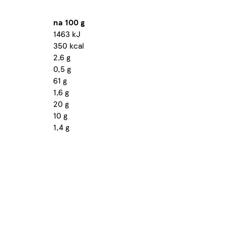
na 100 g
1463 kJ
350 kcal
2,6 g
0,5 g
61 g
1,6 g
20 g
10 g
1,4 g