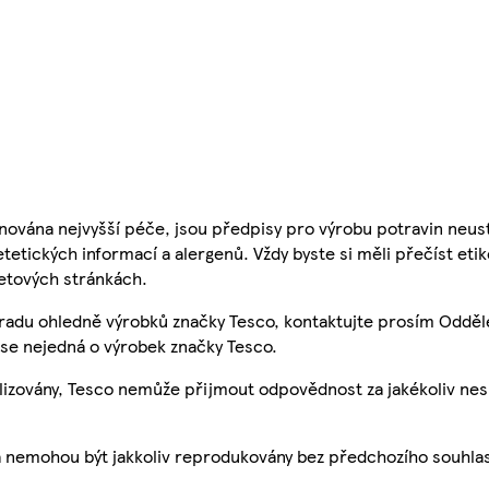
nována nejvyšší péče, jsou předpisy pro výrobu potravin neust
etetických informací a alergenů. Vždy byste si měli přečíst eti
etových stránkách.
 radu ohledně výrobků značky Tesco, kontaktujte prosím Odděl
se nejedná o výrobek značky Tesco.
ualizovány, Tesco nemůže přijmout odpovědnost za jakékoliv ne
a nemohou být jakkoliv reprodukovány bez předchozího souhla