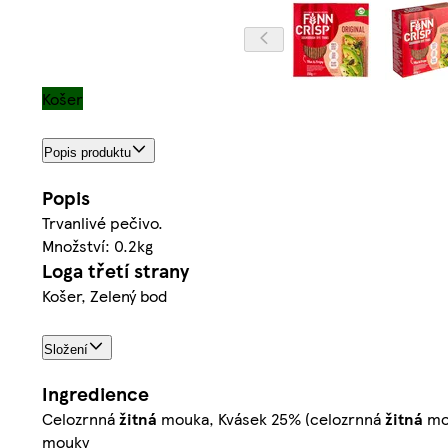
Košer
Popis produktu
Popis
Trvanlivé pečivo.
Množství: 0.2kg
Loga třetí strany
Košer, Zelený bod
Složení
Ingredience
Celozrnná
žitná
mouka, Kvásek 25% (celozrnná
žitná
mou
mouky