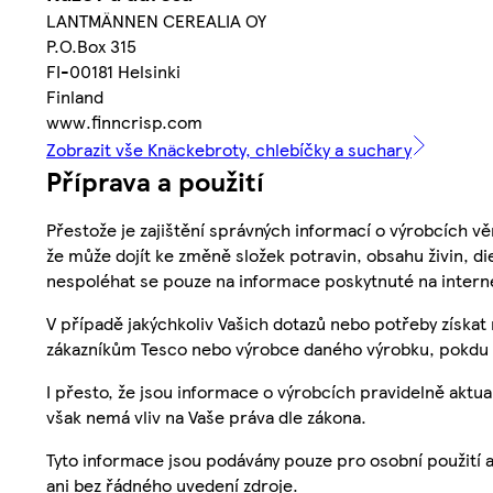
LANTMÄNNEN CEREALIA OY
P.O.Box 315
FI-00181 Helsinki
Finland
www.finncrisp.com
Zobrazit vše Knäckebroty, chlebíčky a suchary
Příprava a použití
Přestože je zajištění správných informací o výrobcích vě
že může dojít ke změně složek potravin, obsahu živin, di
nespoléhat se pouze na informace poskytnuté na intern
V případě jakýchkoliv Vašich dotazů nebo potřeby získat
zákazníkům Tesco nebo výrobce daného výrobku, pokdu 
I přesto, že jsou informace o výrobcích pravidelně akt
však nemá vliv na Vaše práva dle zákona.
Tyto informace jsou podávány pouze pro osobní použití 
ani bez řádného uvedení zdroje.