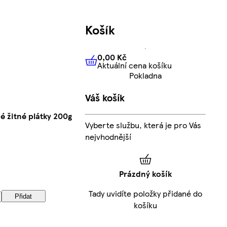
Košík
0,00 Kč
Aktuální cena košíku
0,00 Kč
Aktuální cena košíku
Pokladna
Váš košík
é žitné plátky 200g
Vyberte službu, která je pro Vás
nejvhodnější
Prázdný košík
Tady uvidíte položky přidané do
Přidat
košíku