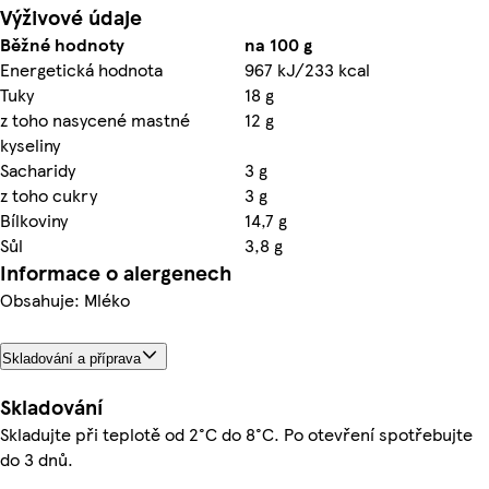
Výživové údaje
Běžné hodnoty
na 100 g
Energetická hodnota
967 kJ/233 kcal
Tuky
18 g
z toho nasycené mastné
12 g
kyseliny
Sacharidy
3 g
z toho cukry
3 g
Bílkoviny
14,7 g
Sůl
3,8 g
Informace o alergenech
Obsahuje: Mléko
Skladování a příprava
Skladování
Skladujte při teplotě od 2°C do 8°C. Po otevření spotřebujte
do 3 dnů.