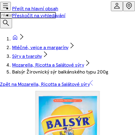
Přejít na hlavní obsah
Přeskočit na vyhledávání
Mléčné, vejce a margaríny
Sýry a tvarohy
Mozarella, Ricotta a Salátové sýry
Balsýr Žirovnický sýr balkánského typu 200g
Zpět na Mozarella, Ricotta a Salátové sýry