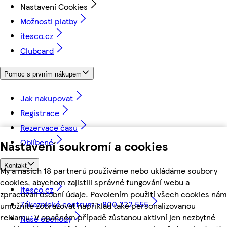
Nastavení Cookies
Možnosti platby
itesco.cz
Clubcard
Pomoc s prvním nákupem
Jak nakupovat
Registrace
Rezervace času
Oblíbené
Nastavení soukromí a cookies
Kontakt
My a našich 18 partnerů používáme nebo ukládáme soubory
cookies, abychom zajistili správné fungování webu a
itesco.cz
zpracovali osobní údaje. Povolením použití všech cookies nám
Zákaznické centrum - 800 222 555
umožníte zobrazovat například také personalizovanou
reklamu. V opačném případě zůstanou aktivní jen nezbytné
Naše obchody