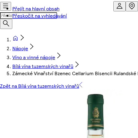
Přejít na hlavní obsah
Přeskočit na vyhledávání
Nápoje
Víno a vinné nápoje
Bílá vína tuzemských vinařů
Zámecké Vinařství Bzenec Cellarium Bisencii Rulandské bí
Zpět na Bílá vína tuzemských vinařů