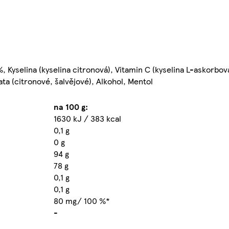
 Kyselina (kyselina citronová), Vitamin C (kyselina L-askorbová
a (citronové, šalvějové), Alkohol, Mentol
na 100 g:
1630 kJ / 383 kcal
0,1 g
0 g
94 g
78 g
0,1 g
0,1 g
80 mg/ 100 %*
-