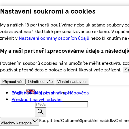
Nastavení soukromí a cookies
My a našich 18 partnerů používáme nebo ukládáme soubory coo
zobrazovat například také personalizovanou reklamu. V opačn
změnit v
Nastavení ochrany osobních údajů
nebo kliknutím na 
My a naši partneři zpracováváme údaje z následuj
Povolením souborů cookies nám umožníte měřit efektivitu zobr
používat přesná data o poloze a identifikovat vaše zařízení.
Se
Přijmout vše
Odmítnout vše
Vlastní nastavení
Přejít na hlavní obsah
English
Můj první nákup
Nápověda
Přeskočit na vyhledávání
Koupit teď
Oblíbené
Speciální nabídky
Online
Všechny kategorie