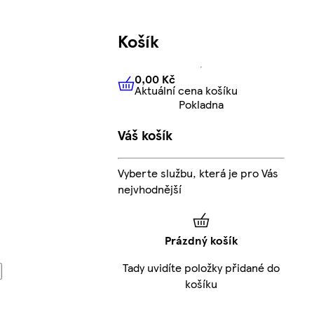
Košík
0,00 Kč
Aktuální cena košíku
0,00 Kč
Aktuální cena košíku
Pokladna
Váš košík
Vyberte službu, která je pro Vás
nejvhodnější
Prázdný košík
Tady uvidíte položky přidané do
košíku