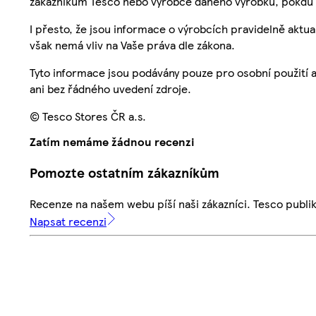
zákazníkům Tesco nebo výrobce daného výrobku, pokdu 
I přesto, že jsou informace o výrobcích pravidelně akt
však nemá vliv na Vaše práva dle zákona.
Tyto informace jsou podávány pouze pro osobní použití 
ani bez řádného uvedení zdroje.
© Tesco Stores ČR a.s.
Zatím nemáme žádnou recenzi
Pomozte ostatním zákazníkům
Recenze na našem webu píší naši zákazníci. Tesco publ
Napsat recenzi