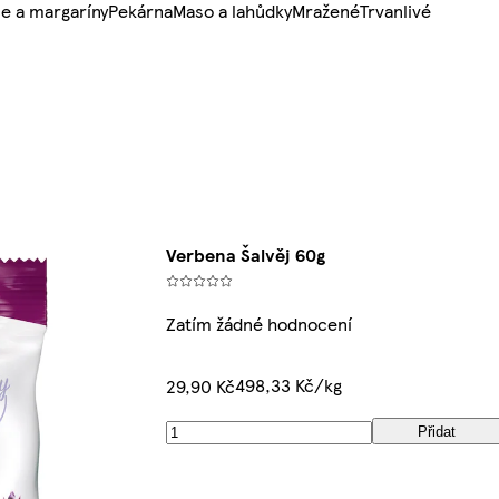
e a margaríny
Pekárna
Maso a lahůdky
Mražené
Trvanlivé
Verbena Šalvěj 60g
Zatím žádné hodnocení
498,33 Kč/kg
29,90 Kč
Přidat