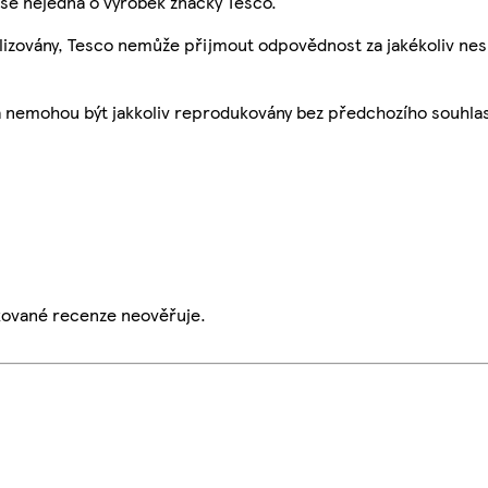
se nejedná o výrobek značky Tesco.
ualizovány, Tesco nemůže přijmout odpovědnost za jakékoliv ne
a nemohou být jakkoliv reprodukovány bez předchozího souhla
ikované recenze neověřuje.