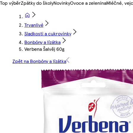
Top výběr
Zpátky do školy
Novinky
Ovoce a zelenina
Mléčné, vejc
Trvanlivé
Sladkosti a cukrovinky
Bonbóny a lízátka
Verbena Šalvěj 60g
Zpět na Bonbóny a lízátka