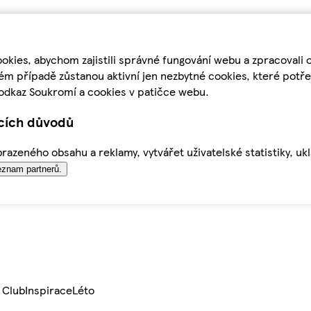
kies, abychom zajistili správné fungování webu a zpracovali 
ém případě zůstanou aktivní jen nezbytné cookies, které pot
odkaz Soukromí a cookies v patičce webu.
ících důvodů
azeného obsahu a reklamy, vytvářet uživatelské statistiky, uk
znam partnerů.
 Club
Inspirace
Léto